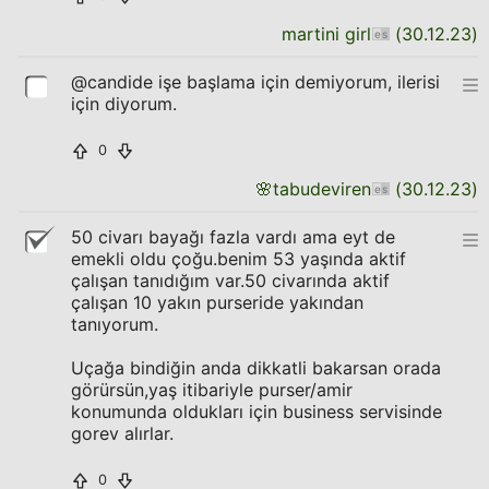
martini girl
(
30.12.23
)
@candide işe başlama için demiyorum, ilerisi
için diyorum.
0
🌸
tabudeviren
(
30.12.23
)
50 civarı bayağı fazla vardı ama eyt de
emekli oldu çoğu.benim 53 yaşında aktif
çalışan tanıdığım var.50 civarında aktif
çalışan 10 yakın purseride yakından
tanıyorum.
Uçağa bindiğin anda dikkatli bakarsan orada
görürsün,yaş itibariyle purser/amir
konumunda oldukları için business servisinde
gorev alırlar.
0