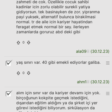
zahmeti de cok. Ozellikle cocuk sahibi
kadinlar icin zorlu olabilir surekli yatiya
gidiyorsun. tek basinayken de zor. yipranma
payi yuksek, alternatif bulunca birakilmasi
normal. tr de aile icin kariyer hayatindan
feragat etmek normal bir sey. ilerleyen
zamanlarda goruruz abd deki gibi
0
ala09
(
30.12.23
)
yaş sınırı var. 40 gibi emekli ediyorlar galiba.
0
ahm1
(
30.12.23
)
alım için sınır var da kariyer devamı için yok.
birçoğunun kokpite geçmek istediğini,
dışarıdan eğitim aldığını ya da şirket içi yer
görevi istediğini biliyorum. sirkülasyon da