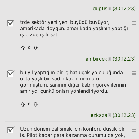
duptıs
(
30.12.23
)
trde sektör yeni yeni büyüdü büyüyor,
amerikada doygun. amerikada yaşlının yaptığı
iş bizde iş fırsatı
0
lambırcek
(
30.12.23
)
bu yıl yaptığım bir iç hat uçak yolculuğunda
orta yaşlı bir kadın kabin memuru
görmüştüm. sanırım diğer kabin görevlilerinin
amiriydi çünkü onları yönlendiriyordu.
0
ezkaza
(
30.12.23
)
Uzun donem calismak icin konforu dusuk bir
is. Pilot kadar para kazanma durumu da yok,