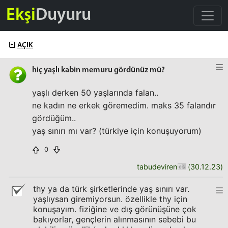
Ekşi
Duyuru
AÇIK
hiç yaşlı kabin memuru gördünüz mü?
yaşlı derken 50 yaşlarında falan..
ne kadın ne erkek göremedim. maks 35 falandır
gördüğüm..
yaş sınırı mı var? (türkiye için konuşuyorum)
0
tabudeviren
(
30.12.23
)
thy ya da türk şirketlerinde yaş sınırı var.
yaşlıysan giremiyorsun. özellikle thy için
konuşayım. fiziğine ve dış görünüşüne çok
bakıyorlar, gençlerin alınmasının sebebi bu