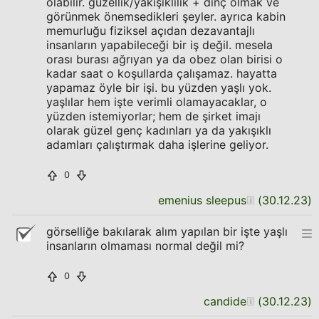
olabilir. güzellik/yakışıklılık + dinç olmak ve
görünmek önemsedikleri şeyler. ayrıca kabin
memurluğu fiziksel açıdan dezavantajlı
insanların yapabileceği bir iş değil. mesela
orası burası ağrıyan ya da obez olan birisi o
kadar saat o koşullarda çalışamaz. hayatta
yapamaz öyle bir işi. bu yüzden yaşlı yok.
yaşlılar hem işte verimli olamayacaklar, o
yüzden istemiyorlar; hem de şirket imajı
olarak güzel genç kadınları ya da yakışıklı
adamları çalıştırmak daha işlerine geliyor.
0
emenius sleepus
(
30.12.23
)
görselliğe bakılarak alım yapılan bir işte yaşlı
insanların olmaması normal değil mi?
0
candide
(
30.12.23
)