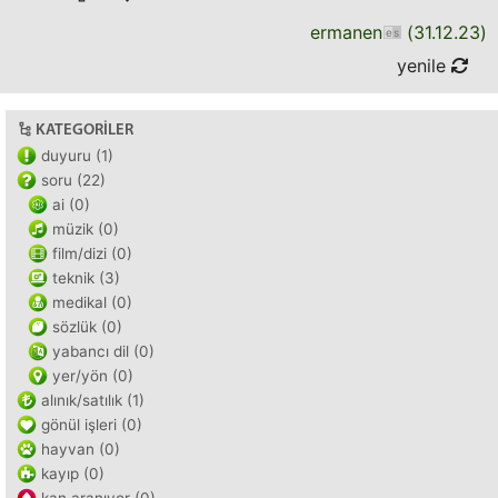
ermanen
(
31.12.23
)
yenile
KATEGORILER
duyuru (1)
soru (22)
ai (0)
müzik (0)
film/dizi (0)
teknik (3)
medikal (0)
sözlük (0)
yabancı dil (0)
yer/yön (0)
alınık/satılık (1)
gönül işleri (0)
hayvan (0)
kayıp (0)