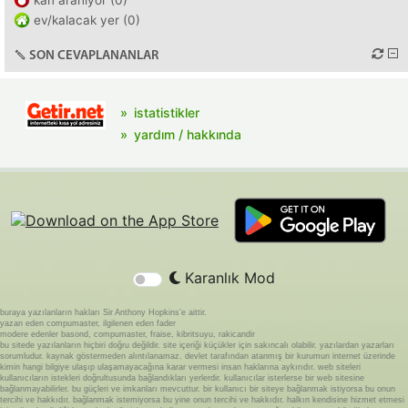
kan aranıyor (0)
ev/kalacak yer (0)
SON CEVAPLANANLAR
istatistikler
yardım / hakkında
Karanlık Mod
buraya yazılanların hakları Sir Anthony Hopkins'e aittir.
yazan eden compumaster, ilgilenen eden fader
modere edenler basond, compumaster, fraise, kibritsuyu, rakicandir
bu sitede yazılanların hiçbiri doğru değildir. site içeriği küçükler için sakıncalı olabilir. yazılardan yazarları
sorumludur. kaynak göstermeden alıntılanamaz. devlet tarafından atanmış bir kurumun internet üzerinde
kimin hangi bilgiye ulaşıp ulaşamayacağına karar vermesi insan haklarına aykırıdır. web siteleri
kullanıcıların istekleri doğrultusunda bağlandıkları yerlerdir. kullanıcılar isterlerse bir web sitesine
bağlanmayabilirler. bu güçleri ve imkanları mevcuttur. bir kullanıcı bir siteye bağlanmak istiyorsa bu onun
tercihi ve hakkıdır. bağlanmak istemiyorsa bu yine onun tercihi ve hakkıdır. halkın kendisine hizmet etmesi