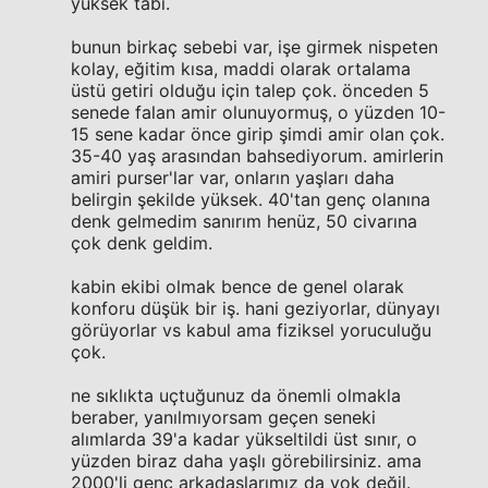
yüksek tabi.
bunun birkaç sebebi var, işe girmek nispeten
kolay, eğitim kısa, maddi olarak ortalama
üstü getiri olduğu için talep çok. önceden 5
senede falan amir olunuyormuş, o yüzden 10-
15 sene kadar önce girip şimdi amir olan çok.
35-40 yaş arasından bahsediyorum. amirlerin
amiri purser'lar var, onların yaşları daha
belirgin şekilde yüksek. 40'tan genç olanına
denk gelmedim sanırım henüz, 50 civarına
çok denk geldim.
kabin ekibi olmak bence de genel olarak
konforu düşük bir iş. hani geziyorlar, dünyayı
görüyorlar vs kabul ama fiziksel yoruculuğu
çok.
ne sıklıkta uçtuğunuz da önemli olmakla
beraber, yanılmıyorsam geçen seneki
alımlarda 39'a kadar yükseltildi üst sınır, o
yüzden biraz daha yaşlı görebilirsiniz. ama
2000'li genç arkadaşlarımız da yok değil.