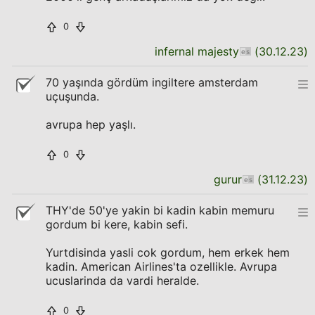
0
infernal majesty
(
30.12.23
)
70 yaşında gördüm ingiltere amsterdam
uçuşunda.
avrupa hep yaşlı.
0
gurur
(
31.12.23
)
THY'de 50'ye yakin bi kadin kabin memuru
gordum bi kere, kabin sefi.
Yurtdisinda yasli cok gordum, hem erkek hem
kadin. American Airlines'ta ozellikle. Avrupa
ucuslarinda da vardi heralde.
0