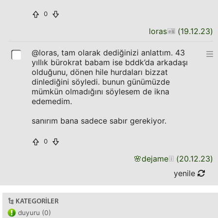
0
loras
(
19.12.23
)
@loras, tam olarak dediğinizi anlattım. 43
yıllık bürokrat babam ise bddk’da arkadaşı
olduğunu, dönen hile hurdaları bizzat
dinlediğini söyledi. bunun günümüzde
mümkün olmadığını söylesem de ikna
edemedim.
sanırım bana sadece sabır gerekiyor.
0
🌸
dejame
(
20.12.23
)
yenile
KATEGORILER
duyuru (0)