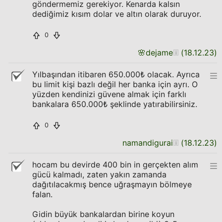
göndermemiz gerekiyor. Kenarda kalsın
dediğimiz kısım dolar ve altın olarak duruyor.
0
🌸
dejame
(
18.12.23
)
Yılbaşından itibaren 650.000₺ olacak. Ayrıca
bu limit kişi bazlı değil her banka için ayrı. O
yüzden kendinizi güvene almak için farklı
bankalara 650.000₺ şeklinde yatırabilirsiniz.
0
namandigurai
(
18.12.23
)
hocam bu devirde 400 bin in gerçekten alım
gücü kalmadı, zaten yakın zamanda
dağıtılacakmış bence uğraşmayın bölmeye
falan.
Gidin büyük bankalardan birine koyun