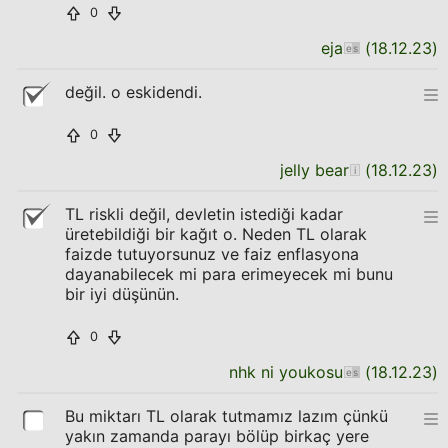
0
eja
(
18.12.23
)
değil. o eskidendi.
0
jelly bear
(
18.12.23
)
TL riskli değil, devletin istediği kadar
üretebildiği bir kağıt o. Neden TL olarak
faizde tutuyorsunuz ve faiz enflasyona
dayanabilecek mi para erimeyecek mi bunu
bir iyi düşünün.
0
nhk ni youkosu
(
18.12.23
)
Bu miktarı TL olarak tutmamız lazım çünkü
yakın zamanda parayı bölüp birkaç yere