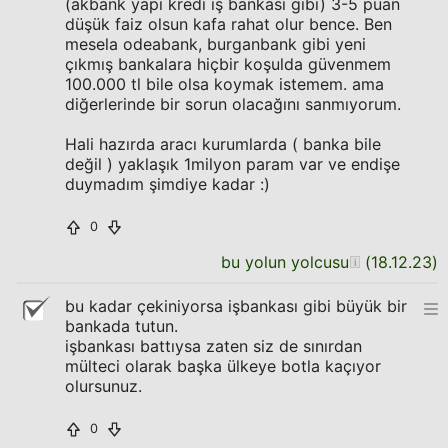
(akbank yapı kredi iş bankası gibi) 3-5 puan
düşük faiz olsun kafa rahat olur bence. Ben
mesela odeabank, burganbank gibi yeni
çıkmış bankalara hiçbir koşulda güvenmem
100.000 tl bile olsa koymak istemem. ama
diğerlerinde bir sorun olacağını sanmıyorum.
Hali hazırda aracı kurumlarda ( banka bile
değil ) yaklaşık 1milyon param var ve endişe
duymadım şimdiye kadar :)
0
bu yolun yolcusu
(
18.12.23
)
bu kadar çekiniyorsa işbankası gibi büyük bir
bankada tutun.
işbankası battıysa zaten siz de sınırdan
mülteci olarak başka ülkeye botla kaçıyor
olursunuz.
0