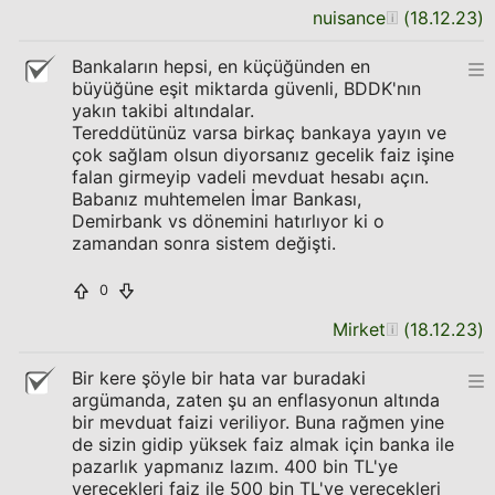
nuisance
(
18.12.23
)
Bankaların hepsi, en küçüğünden en
büyüğüne eşit miktarda güvenli, BDDK'nın
yakın takibi altındalar.
Tereddütünüz varsa birkaç bankaya yayın ve
çok sağlam olsun diyorsanız gecelik faiz işine
falan girmeyip vadeli mevduat hesabı açın.
Babanız muhtemelen İmar Bankası,
Demirbank vs dönemini hatırlıyor ki o
zamandan sonra sistem değişti.
0
Mirket
(
18.12.23
)
Bir kere şöyle bir hata var buradaki
argümanda, zaten şu an enflasyonun altında
bir mevduat faizi veriliyor. Buna rağmen yine
de sizin gidip yüksek faiz almak için banka ile
pazarlık yapmanız lazım. 400 bin TL'ye
verecekleri faiz ile 500 bin TL'ye verecekleri