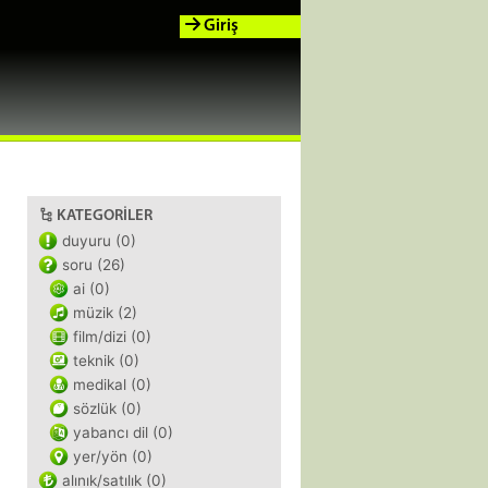
Giriş
KATEGORILER
duyuru (0)
soru (26)
ai (0)
müzik (2)
film/dizi (0)
teknik (0)
medikal (0)
sözlük (0)
yabancı dil (0)
yer/yön (0)
alınık/satılık (0)