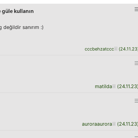
e güle kullanın
 değildir sanırım :)
cccbehzatccc
(
24.11.23
matilda
(
24.11.23
auroraaurora
(
24.11.23