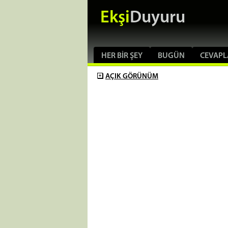
Ekşi
Duyuru
HER BIR ŞEY
BUGÜN
CEVAPL
AÇIK
GÖRÜNÜM