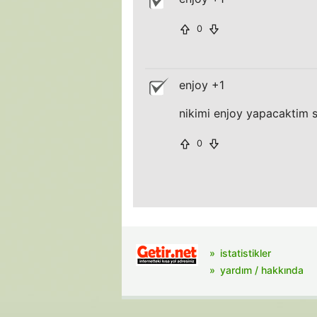
0
enjoy +1
nikimi enjoy yapacaktim 
0
istatistikler
yardım / hakkında