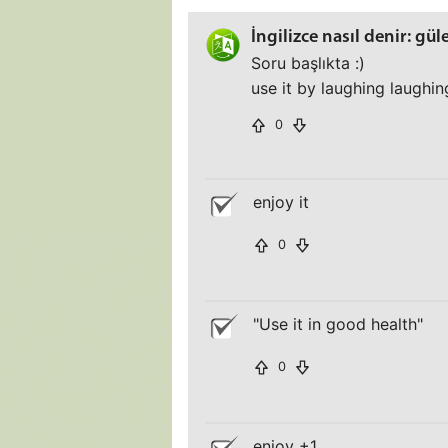
İngilizce nasıl denir: gül
Soru başlıkta :)
use it by laughing laughing
0
enjoy it
0
"Use it in good health"
0
enjoy +1