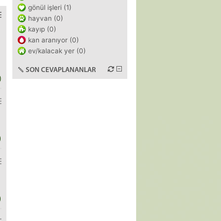
gönül işleri (1)
hayvan (0)
kayıp (0)
kan aranıyor (0)
ev/kalacak yer (0)
SON CEVAPLANANLAR
)
)
)