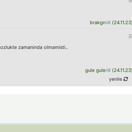
brakgn
(
24.11.23
sozlukte zamaninda olmamisti..
gule gule
(
24.11.23
yenile