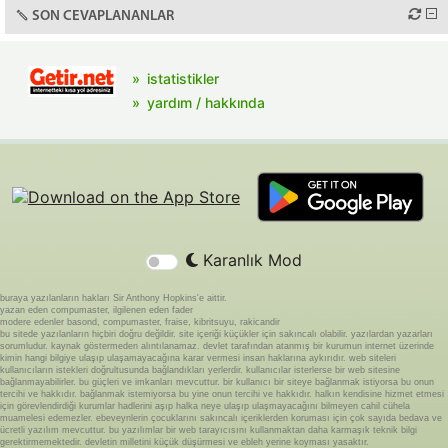
SON CEVAPLANANLAR
istatistikler
yardım / hakkında
Karanlık Mod
buraya yazılanların hakları Sir Anthony Hopkins'e aittir.
yazan eden compumaster, ilgilenen eden fader
modere edenler basond, compumaster, fraise, kibritsuyu, rakicandir
bu sitede yazılanların hiçbiri doğru değildir. site içeriği küçükler için sakıncalı olabilir. yazılardan yazarları
sorumludur. kaynak göstermeden alıntılanamaz. devlet tarafından atanmış bir kurumun internet üzerinde
kimin hangi bilgiye ulaşıp ulaşamayacağına karar vermesi insan haklarına aykırıdır. web siteleri
kullanıcıların istekleri doğrultusunda bağlandıkları yerlerdir. kullanıcılar isterlerse bir web sitesine
bağlanmayabilirler. bu güçleri ve imkanları mevcuttur. bir kullanıcı bir siteye bağlanmak istiyorsa bu onun
tercihi ve hakkıdır. bağlanmak istemiyorsa bu yine onun tercihi ve hakkıdır. halkın kendisine hizmet etmesi
için görevlendirdiği kurumlar hadlerini aşıp halka neye ulaşıp ulaşmayacağını bilmeyen cahil cühela
muamelesi edemezler. ebeveynlerin çocuklarını sakıncalı içeriklerden koruması için çok sayıda bedava ve
ücretli yazılım mevcuttur. bu yazılımlar bir web tarayıcısını kullanmaktan daha karmaşık teknik bilgi
gerektirmemektedir. devletin milletini küçük düşürmesi ve ebleh yerine koyması yasaktır.