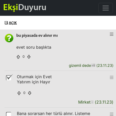
Ekşi
Duyuru
AÇIK
bu piyasada ev alınır mı
evet soru başlıkta
0
gizemli dede
(
23.11.23
)
Oturmak için Evet
Yatırım için Hayır
0
Mirket
(
23.11.23
)
Bana sorarsan her türlü alınır. Listeme