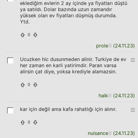
eklediğim evlerin 2 ay içinde ya fiyatları düştü
ya satıldı. Dolar bazında uzun zamandır
yüksek olan ev fiyatları düşmüş durumda.
Ytd.
0
prole
(
24.11.23
)
Ucuzken hic dusunmeden alinir. Turkiye de ev
her zaman en karli yatirimdir. Paran varsa
alirsin çat diye, yoksa krediyle alamazsin.
0
halk
(
24.11.23
)
kar için değil ama kafa rahatlığı için alınır.
0
nuisance
(
24.11.23
)