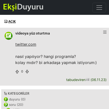
Ekşi
Duyuru
AÇIK
videoya yüz oturtma
twitter.com
nasıl yapılıyor? hangi programla?
kolay mıdır? bi arkadaşa yapmak istiyorum:)
0
tabudeviren
(
06.11.23
)
KATEGORILER
duyuru (0)
soru (20)