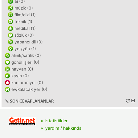
ai (0)
müzik (0)
film/dizi (1)
teknik (1)
medikal (1)
sözlük (0)
yabancı dil (0)
yer/yön (1)
alınık/satılık (0)
gönül işleri (0)
hayvan (0)
kayıp (0)
kan aranıyor (0)
ev/kalacak yer (0)
SON CEVAPLANANLAR
istatistikler
yardım / hakkında