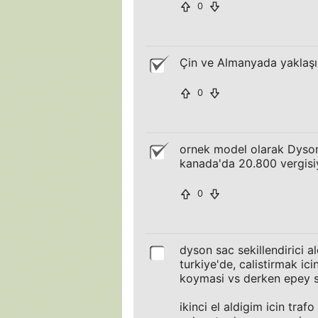
0
Çin ve Almanyada yaklaş
0
ornek model olarak Dyson
kanada'da 20.800 vergisiy
0
dyson sac sekillendirici 
turkiye'de, calistirmak ic
koymasi vs derken epey si
ikinci el aldigim icin tra