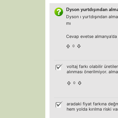
Dyson yurtdışından alm
Dyson ı yurtdışından almak
mı
Cevap evetse almanya’da 
0
voltaj farkı olabilir üreti
alınması önerilmiyor. alm
0
aradaki fiyat farkına değ
hem yolda kırılma riski va