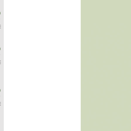
)
)
)