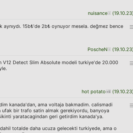
nuisance
(
19.10.23
ık aynıydı. 15b₺'de 2b₺ oynuyor mesela. değmez bence
PoscheN
(
19.10.23
 V12 Detect Slim Absolute modeli turkiye'de 20.000
le.
hot potato
(
19.10.23
aldim kanada'dan, ama voltaja bakmadim. calismadi
in ufak bir trafo satin almak gerekiyordu, banyoya
kinti yaratacagindan geri getirdim kanada'ya.
fo dahil totalde daha ucuza gelecekti turkiyede, ama o