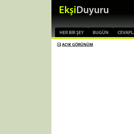
Ekşi
Duyuru
HER BIR ŞEY
BUGÜN
CEVAPL
AÇIK
GÖRÜNÜM