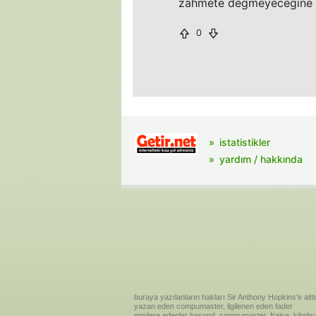
zahmete degmeyecegine k
0
istatistikler
yardım / hakkında
buraya yazılanların hakları Sir Anthony Hopkins'e aitti
yazan eden compumaster, ilgilenen eden fader
modere edenler basond, compumaster, fraise, kibritsu