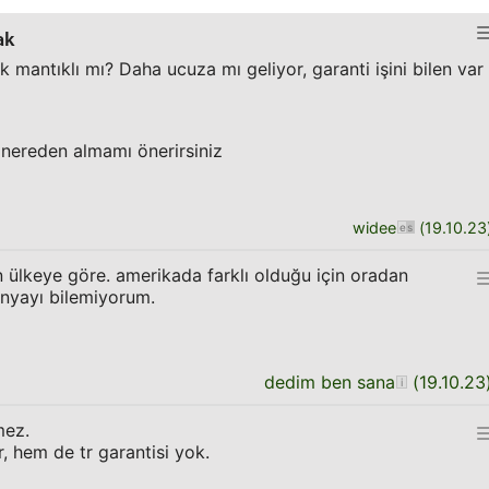
ak
 mantıklı mı? Daha ucuza mı geliyor, garanti işini bilen var
nereden almamı önerirsiniz
widee
(
19.10.23
len ülkeye göre. amerikada farklı olduğu için oradan
anyayı bilemiyorum.
dedim ben sana
(
19.10.23
mez.
r, hem de tr garantisi yok.