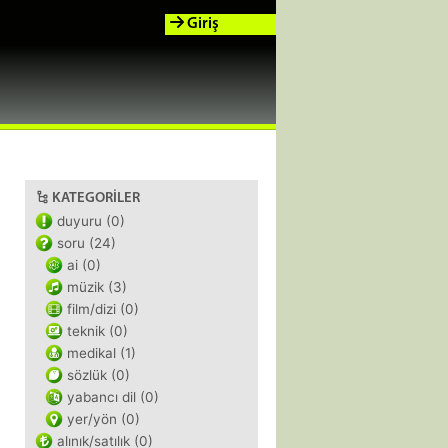
Giriş
KATEGORILER
duyuru (0)
soru (24)
ai (0)
müzik (3)
film/dizi (0)
teknik (0)
medikal (1)
sözlük (0)
yabancı dil (0)
yer/yön (0)
alınık/satılık (0)