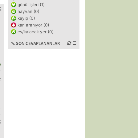
gönül işleri (1)
hayvan (0)
kayıp (0)
kan aranıyor (0)
ev/kalacak yer (0)
SON CEVAPLANANLAR
)
)