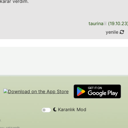
arar verdim.
taurina
(
19.10.23
yenile
Karanlık Mod
r.
yu, rakicandir