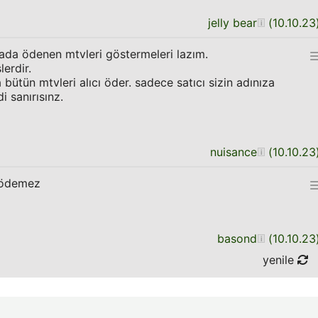
jelly bear
(
10.10.23
rada ödenen mtvleri göstermeleri lazım.
erdir.
a bütün mtvleri alıcı öder. sadece satıcı sizin adınıza
i sanırısınz.
nuisance
(
10.10.23
i ödemez
basond
(
10.10.23
yenile