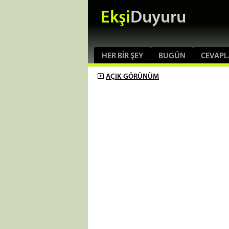
Ekşi
Duyuru
HER BIR ŞEY
BUGÜN
CEVAPL
AÇIK
GÖRÜNÜM