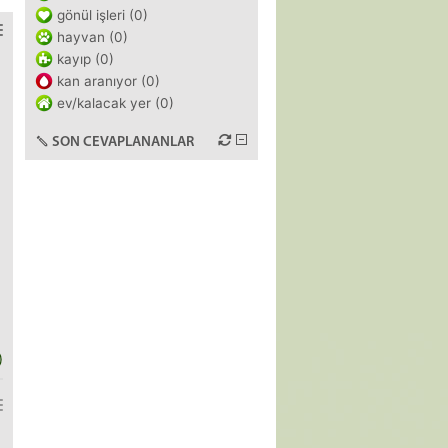
gönül işleri (0)
hayvan (0)
kayıp (0)
kan aranıyor (0)
ev/kalacak yer (0)
SON CEVAPLANANLAR
)