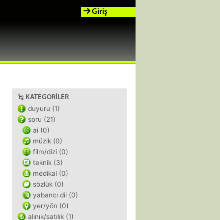
Giriş
KATEGORILER
duyuru (1)
soru (21)
ai (0)
müzik (0)
film/dizi (0)
teknik (3)
medikal (0)
sözlük (0)
yabancı dil (0)
yer/yön (0)
alınık/satılık (1)