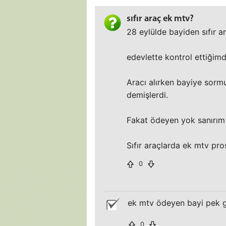
sıfır araç ek mtv?
28 eylülde bayiden sıfır a
edevlette kontrol ettiğimd
Aracı alırken bayiye sormu
demişlerdi.
Fakat ödeyen yok sanırım 
Sıfır araçlarda ek mtv pr
0
ek mtv ödeyen bayi pek g
0