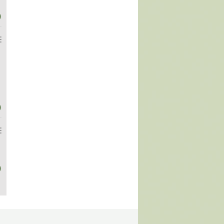
)
)
)