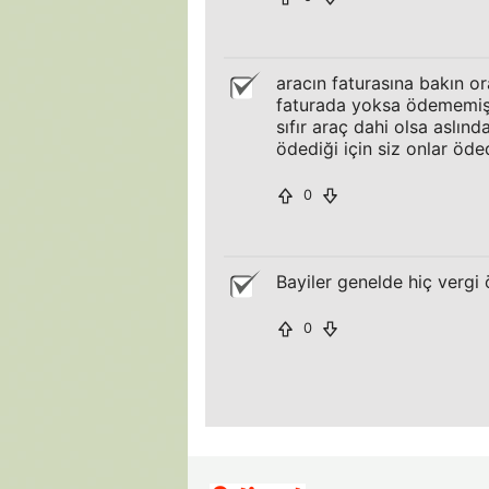
aracın faturasına bakın o
faturada yoksa ödememişl
sıfır araç dahi olsa aslınd
ödediği için siz onlar öded
0
Bayiler genelde hiç verg
0