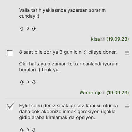
Valla tarih yaklaşınca yazarsan sorarım
cundayi:)
0
kisa
(
19.09.23
)
8 saat bile zor ya 3 gun icin. :) cileye doner.
Okii haftaya o zaman tekrar canlandiriyorum
buralari :) tenk yu.
0
🌸
mor oje
(
19.09.23
)
Eylül sonu deniz sıcaklığı söz konusu olunca
daha çok akdenize inmek gerekiyor. uçakla
gidip araba kiralamak da opsiyon.
0