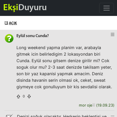
Ekşi
Duyuru
AÇIK
Eylül sonu Cunda?
Long weekend yapma planim var, arabayla
gitmek icin belirledigim 2 lokasyondan biri
Cunda. Eylül sonu gitsem denize girilir mi? Cok
soguk olur mu? 2-3 saat denizde takilsam yeter,
son bir yaz kapanisi yapmak amacim. Deniz
disinda havanin serin olmasi ok, ceket, sweat
giymeye cok gonulluyum bir kis sevdalisi olarak.
0
mor oje
(
19.09.23
)
Denizi soğuk olacaktır. Herkesin beklentisi ve