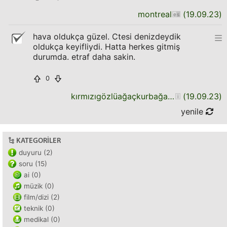
montreal
(
19.09.23
)
hava oldukça güzel. Ctesi denizdeydik
oldukça keyifliydi. Hatta herkes gitmiş
durumda. etraf daha sakin.
0
kırmızıgözlüağaçkurbağasıyeşili
(
19.09.23
)
yenile
KATEGORILER
duyuru (2)
soru (15)
ai (0)
müzik (0)
film/dizi (2)
teknik (0)
medikal (0)