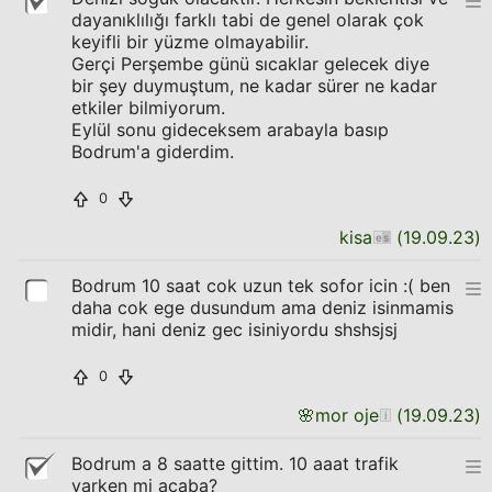
dayanıklılığı farklı tabi de genel olarak çok
keyifli bir yüzme olmayabilir.
Gerçi Perşembe günü sıcaklar gelecek diye
bir şey duymuştum, ne kadar sürer ne kadar
etkiler bilmiyorum.
Eylül sonu gideceksem arabayla basıp
Bodrum'a giderdim.
0
kisa
(
19.09.23
)
Bodrum 10 saat cok uzun tek sofor icin :( ben
daha cok ege dusundum ama deniz isinmamis
midir, hani deniz gec isiniyordu shshsjsj
0
🌸
mor oje
(
19.09.23
)
Bodrum a 8 saatte gittim. 10 aaat trafik
varken mi acaba?