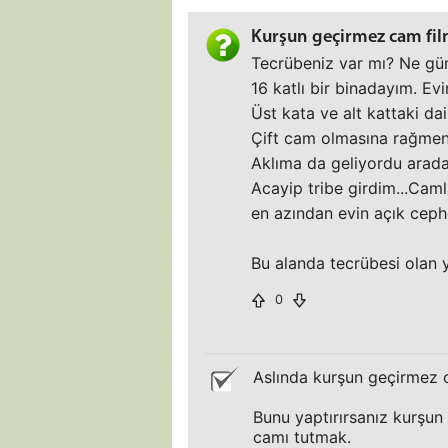
Kurşun geçirmez cam fil
Tecrübeniz var mı? Ne günl
16 katlı bir binadayım. Evi
Üst kata ve alt kattaki d
Çift cam olmasına rağmen 
Aklıma da geliyordu arada 
Acayip tribe girdim...Caml
en azından evin açık ceph
Bu alanda tecrübesi olan y
0
Aslında kurşun geçirmez ca
Bunu yaptırırsanız kurşun 
camı tutmak.