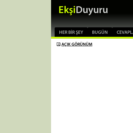
Ekşi
Duyuru
HER BIR ŞEY
BUGÜN
CEVAPL
AÇIK
GÖRÜNÜM