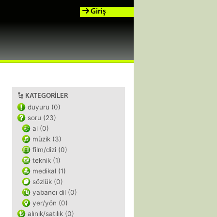
Giriş
KATEGORILER
duyuru (0)
soru (23)
ai (0)
müzik (3)
film/dizi (0)
teknik (1)
medikal (1)
sözlük (0)
yabancı dil (0)
yer/yön (0)
alınık/satılık (0)