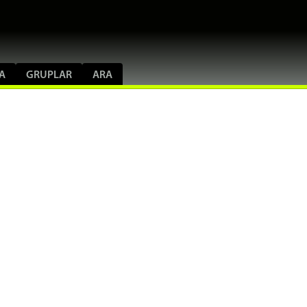
A
GRUPLAR
ARA