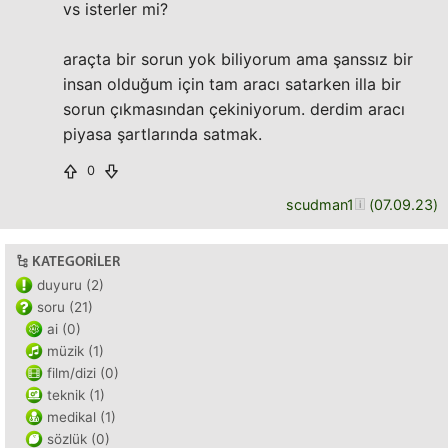
vs isterler mi?
araçta bir sorun yok biliyorum ama şanssız bir
insan olduğum için tam aracı satarken illa bir
sorun çıkmasından çekiniyorum. derdim aracı
piyasa şartlarında satmak.
0
scudman1
(
07.09.23
)
KATEGORILER
duyuru (2)
soru (21)
ai (0)
müzik (1)
film/dizi (0)
teknik (1)
medikal (1)
sözlük (0)