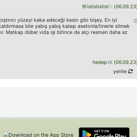
🌸
istististist
(
06.09.23
ştırıcı yüzeyi kaka edeceği kesin gibi bişey. En iyi
kaldırmasa bile yabış yabış kalaıp asetonla/tinerle silmek
tır. Matkap dübel vida işi bitince de alçı resmen daha az
hedep
(
06.09.23
yenile