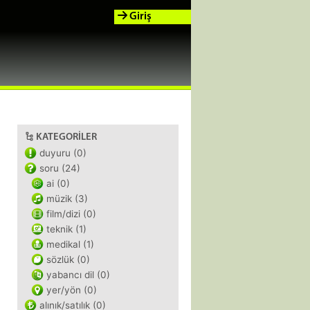
Giriş
KATEGORILER
duyuru (0)
soru (24)
ai (0)
müzik (3)
film/dizi (0)
teknik (1)
medikal (1)
sözlük (0)
yabancı dil (0)
yer/yön (0)
alınık/satılık (0)