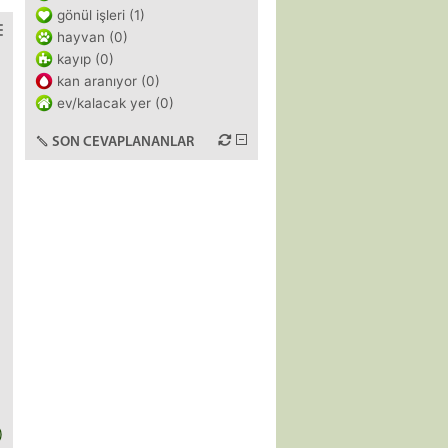
gönül işleri (1)
hayvan (0)
kayıp (0)
kan aranıyor (0)
ev/kalacak yer (0)
SON CEVAPLANANLAR
)