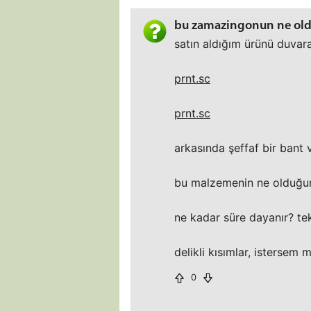
bu zamazingonun ne old
satın aldığım ürünü duvar
prnt.sc
prnt.sc
arkasında şeffaf bir bant 
bu malzemenin ne olduğunu 
ne kadar süre dayanır? te
delikli kısımlar, isterse
0