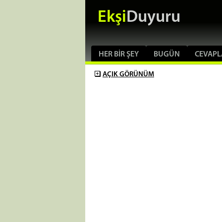
Ekşi
Duyuru
HER BIR ŞEY
BUGÜN
CEVAPL
AÇIK
GÖRÜNÜM