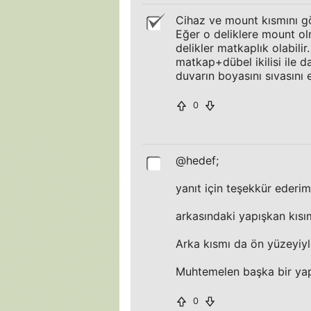
Cihaz ve mount kısmını g
Eğer o deliklere mount ol
delikler matkaplık olabili
matkap+dübel ikilisi ile d
duvarın boyasını sıvasını
0
@hedef;
yanıt için teşekkür ederim
arkasındaki yapışkan kısım
Arka kısmı da ön yüzeyiyle
Muhtemelen başka bir yapış
0