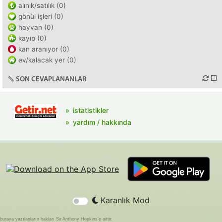
alınık/satılık (0)
gönül işleri (0)
hayvan (0)
kayıp (0)
kan aranıyor (0)
ev/kalacak yer (0)
SON CEVAPLANANLAR
istatistikler
yardım / hakkında
Karanlık Mod
buraya yazılanların hakları Sir Anthony Hopkins'e aittir.