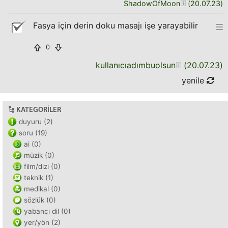
ShadowOfMoon
(
20.07.23
)
Fasya için derin doku masajı işe yarayabilir
0
kullanıcıadımbuolsun
(
20.07.23
)
yenile
KATEGORILER
duyuru (2)
soru (19)
ai (0)
müzik (0)
film/dizi (0)
teknik (1)
medikal (0)
sözlük (0)
yabancı dil (0)
yer/yön (2)