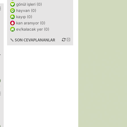
gönül işleri (0)
hayvan (0)
kayıp (0)
kan aranıyor (0)
ev/kalacak yer (0)
SON CEVAPLANANLAR
.
)
)