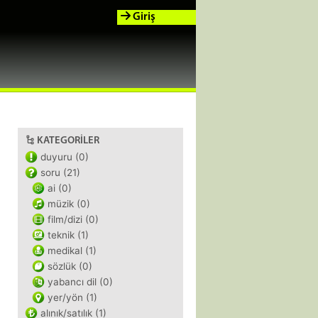
Giriş
KATEGORILER
duyuru (0)
soru (21)
ai (0)
müzik (0)
film/dizi (0)
teknik (1)
medikal (1)
sözlük (0)
yabancı dil (0)
yer/yön (1)
alınık/satılık (1)