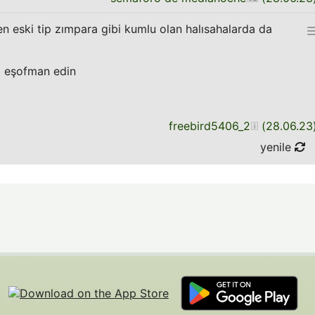
 eski tip zımpara gibi kumlu olan halısahalarda da
lt eşofman edin
freebird5406_2
(
28.06.23
yenile