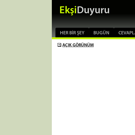
Ekşi
Duyuru
HER BIR ŞEY
BUGÜN
CEVAPL
AÇIK
GÖRÜNÜM