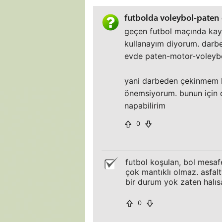
futbolda voleybol-paten 
geçen futbol maçında kayd
kullanayım diyorum. darbe 
evde paten-motor-voleybol 
yani darbeden çekinmem l
önemsiyorum. bunun için d
napabilirim
0
futbol koşulan, bol mesafe
çok mantıklı olmaz. asfal
bir durum yok zaten halı
0