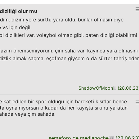
dizliiği olur mu
ım. dizim yere sürttü yara oldu. bunlar olmasın diye
vs için değil.
dizlikleri var. voleybol olmaz gibi. paten dizliği olabilirmi
azım önemsemiyorum. çim saha var, kayınca yara olmasını
izlik almak saçma. eşofman giysem o da sürter tahriş eder
ShadowOfMoon
(
28.06.23
 kat edilen bir spor olduğu için hareketi kısıtlar bence
tta oynamıyorsan o kadar da her kayışta sıkıntı yaratan
sahada veya çim sahada.
semaforo de medianoche
(
28.06.23