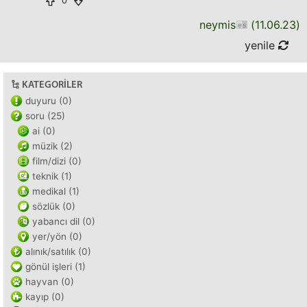
0
neymis
(
11.06.23
)
yenile
KATEGORILER
duyuru (0)
soru (25)
ai (0)
müzik (2)
film/dizi (0)
teknik (1)
medikal (1)
sözlük (0)
yabancı dil (0)
yer/yön (0)
alınık/satılık (0)
gönül işleri (1)
hayvan (0)
kayıp (0)