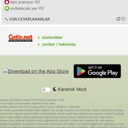
kan aranıyor (0)
ev/kalacak yer (0)
SON CEVAPLANANLAR
istatistikler
yardım / hakkında
Karanlık Mod
buraya yazılanların hakları Sir Anthony Hopkins'e aittir.
yazan eden compumaster, ilgilenen eden fader
modere edenler basond, compumaster, fraise, kibritsuyu, rakicandir
bu sitede yazılanların hiçbiri doğru değildir. site içeriği küçükler için sakıncalı olabilir. yazılardan yazarları
sorumludur. kaynak göstermeden alıntılanamaz. devlet tarafından atanmış bir kurumun internet üzerinde
kimin hangi bilgiye ulaşıp ulaşamayacağına karar vermesi insan haklarına aykırıdır. web siteleri
kullanıcıların istekleri doğrultusunda bağlandıkları yerlerdir. kullanıcılar isterlerse bir web sitesine
bağlanmayabilirler. bu güçleri ve imkanları mevcuttur. bir kullanıcı bir siteye bağlanmak istiyorsa bu onun
tercihi ve hakkıdır. bağlanmak istemiyorsa bu yine onun tercihi ve hakkıdır. halkın kendisine hizmet etmesi