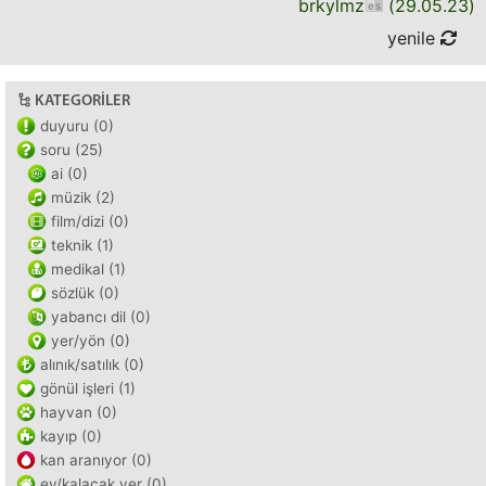
brkylmz
(
29.05.23
)
yenile
KATEGORILER
duyuru (0)
soru (25)
ai (0)
müzik (2)
film/dizi (0)
teknik (1)
medikal (1)
sözlük (0)
yabancı dil (0)
yer/yön (0)
alınık/satılık (0)
gönül işleri (1)
hayvan (0)
kayıp (0)
kan aranıyor (0)
ev/kalacak yer (0)