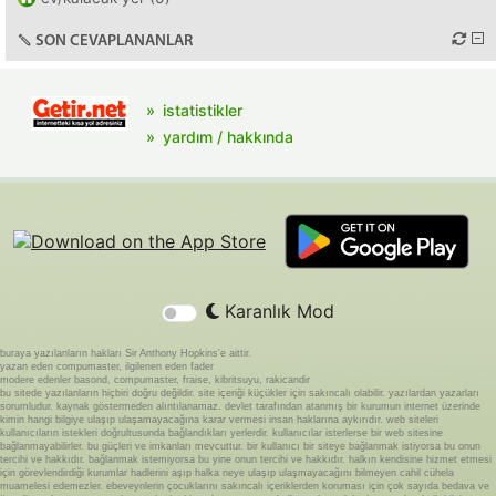
SON CEVAPLANANLAR
istatistikler
yardım / hakkında
Karanlık Mod
buraya yazılanların hakları Sir Anthony Hopkins'e aittir.
yazan eden compumaster, ilgilenen eden fader
modere edenler basond, compumaster, fraise, kibritsuyu, rakicandir
bu sitede yazılanların hiçbiri doğru değildir. site içeriği küçükler için sakıncalı olabilir. yazılardan yazarları
sorumludur. kaynak göstermeden alıntılanamaz. devlet tarafından atanmış bir kurumun internet üzerinde
kimin hangi bilgiye ulaşıp ulaşamayacağına karar vermesi insan haklarına aykırıdır. web siteleri
kullanıcıların istekleri doğrultusunda bağlandıkları yerlerdir. kullanıcılar isterlerse bir web sitesine
bağlanmayabilirler. bu güçleri ve imkanları mevcuttur. bir kullanıcı bir siteye bağlanmak istiyorsa bu onun
tercihi ve hakkıdır. bağlanmak istemiyorsa bu yine onun tercihi ve hakkıdır. halkın kendisine hizmet etmesi
için görevlendirdiği kurumlar hadlerini aşıp halka neye ulaşıp ulaşmayacağını bilmeyen cahil cühela
muamelesi edemezler. ebeveynlerin çocuklarını sakıncalı içeriklerden koruması için çok sayıda bedava ve