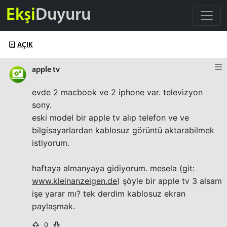
Ekşi
Duyuru
AÇIK
apple tv
evde 2 macbook ve 2 iphone var. televizyon
sony.
eski model bir apple tv alıp telefon ve ve
bilgisayarlardan kablosuz görüntü aktarabilmek
istiyorum.
haftaya almanyaya gidiyorum. mesela (git:
www.kleinanzeigen.de
) şöyle bir apple tv 3 alsam
işe yarar mı? tek derdim kablosuz ekran
paylaşmak.
0