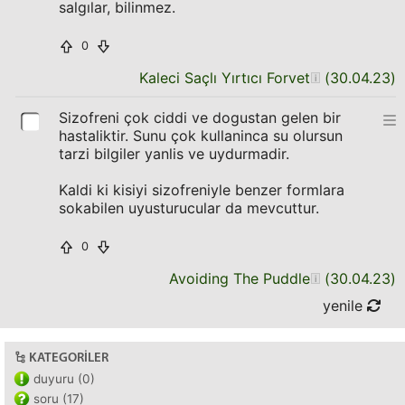
salgılar, bilinmez.
0
Kaleci Saçlı Yırtıcı Forvet
(
30.04.23
)
Sizofreni çok ciddi ve dogustan gelen bir
hastaliktir. Sunu çok kullaninca su olursun
tarzi bilgiler yanlis ve uydurmadir.
Kaldi ki kisiyi sizofreniyle benzer formlara
sokabilen uyusturucular da mevcuttur.
0
Avoiding The Puddle
(
30.04.23
)
yenile
KATEGORILER
duyuru (0)
soru (17)