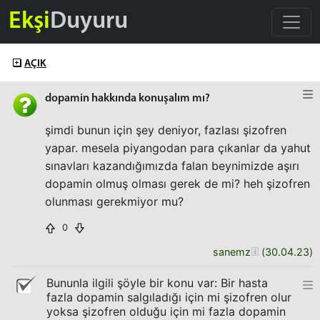
Ekşi
Duyuru
AÇIK
dopamin hakkında konuşalım mı?
şimdi bunun için şey deniyor, fazlası şizofren
yapar. mesela piyangodan para çıkanlar da yahut
sınavları kazandığımızda falan beynimizde aşırı
dopamin olmuş olması gerek de mi? heh şizofren
olunması gerekmiyor mu?
0
sanemz
(
30.04.23
)
Bununla ilgili şöyle bir konu var: Bir hasta
fazla dopamin salgıladığı için mi şizofren olur
yoksa şizofren olduğu için mi fazla dopamin