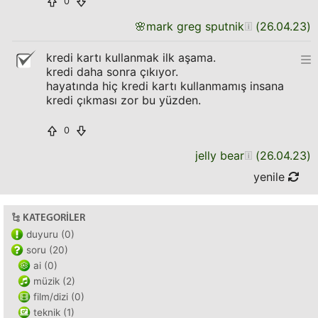
0
🌸
mark greg sputnik
(
26.04.23
)
kredi kartı kullanmak ilk aşama.
kredi daha sonra çıkıyor.
hayatında hiç kredi kartı kullanmamış insana
kredi çıkması zor bu yüzden.
0
jelly bear
(
26.04.23
)
yenile
KATEGORILER
duyuru (0)
soru (20)
ai (0)
müzik (2)
film/dizi (0)
teknik (1)