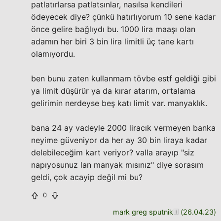
patlatırlarsa patlatsınlar, nasılsa kendileri
ödeyecek diye? çünkü hatırlıyorum 10 sene kadar
önce gelire bağlıydı bu. 1000 lira maaşı olan
adamın her biri 3 bin lira limitli üç tane kartı
olamıyordu.
ben bunu zaten kullanmam tövbe estf geldiği gibi
ya limit düşürür ya da kırar atarım, ortalama
gelirimin nerdeyse beş katı limit var. manyaklık.
bana 24 ay vadeyle 2000 liracık vermeyen banka
neyime güveniyor da her ay 30 bin liraya kadar
delebileceğim kart veriyor? valla arayıp "siz
napıyosunuz lan manyak mısınız" diye sorasım
geldi, çok acayip değil mi bu?
0
mark greg sputnik
(
26.04.23
)