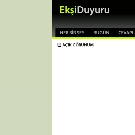
Ekşi
Duyuru
HER BIR ŞEY
BUGÜN
CEVAPL
AÇIK
GÖRÜNÜM