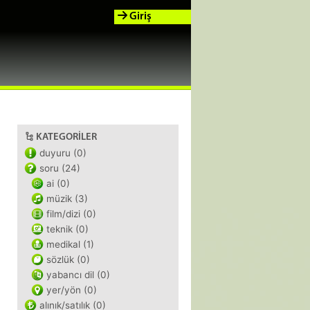
Giriş
KATEGORILER
duyuru (0)
soru (24)
ai (0)
müzik (3)
film/dizi (0)
teknik (0)
medikal (1)
sözlük (0)
yabancı dil (0)
yer/yön (0)
alınık/satılık (0)