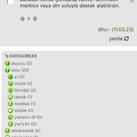
mention veya dm yoluyla destek alabilirsin.
0
ditu
(
11.03.23
)
yenile
KATEGORILER
duyuru (0)
soru (25)
ai (0)
müzik (2)
film/dizi (0)
teknik (1)
medikal (1)
sözlük (0)
yabancı dil (0)
yer/yön (0)
alınık/satılık (0)