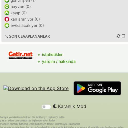
gönül işleri (1)
hayvan (0)
kayıp (0)
kan aranıyor (0)
ev/kalacak yer (0)
SON CEVAPLANANLAR
istatistikler
yardım / hakkında
Karanlık Mod
buraya yazılanların hakları Sir Anthony Hopkins'e aittir.
yazan eden compumaster, ilgilenen eden fader
modere edenler basond, compumaster, fraise, kibritsuyu, rakicandir
bu sitede yazılanların hiçbiri doğru değildir. site içeriği küçükler için sakıncalı olabilir. yazılardan yazarları