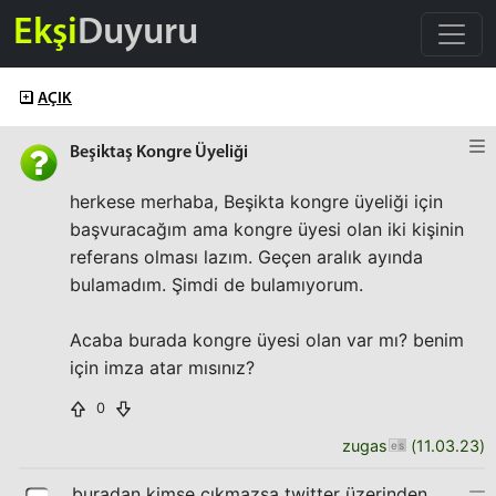
Ekşi
Duyuru
AÇIK
Beşiktaş Kongre Üyeliği
herkese merhaba, Beşikta kongre üyeliği için
başvuracağım ama kongre üyesi olan iki kişinin
referans olması lazım. Geçen aralık ayında
bulamadım. Şimdi de bulamıyorum.
Acaba burada kongre üyesi olan var mı? benim
için imza atar mısınız?
0
zugas
(
11.03.23
)
buradan kimse çıkmazsa twitter üzerinden