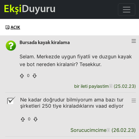
Ekşi
Duyuru
AÇIK
Bursada kayak kiralama
Selam. Merkezde uygun fiyatli ve duzgun kayak
ve bot nereden kiralanir? Tesekkur.
0
bir ileti paylastim
(
25.02.23
)
Ne kadar doğrudur bilmiyorum ama bazı tur
şirketleri 250 tlye kiraladıklarını vaad ediyor
0
Sorucucimcime
(
26.02.23
)