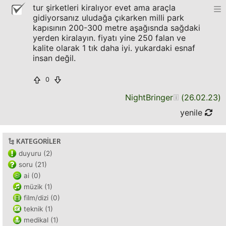
tur şirketleri kiralıyor evet ama araçla
gidiyorsanız uludağa çıkarken milli park
kapısının 200-300 metre aşağısnda sağdaki
yerden kiralayın. fiyatı yine 250 falan ve
kalite olarak 1 tık daha iyi. yukardaki esnaf
insan değil.
0
NightBringer
(
26.02.23
)
yenile
KATEGORILER
duyuru (2)
soru (21)
ai (0)
müzik (1)
film/dizi (0)
teknik (1)
medikal (1)