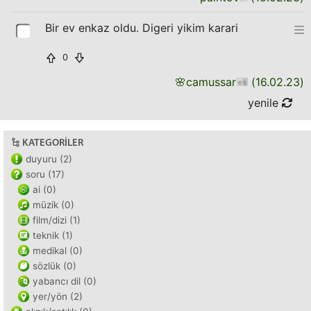
Bir ev enkaz oldu. Digeri yikim karari
0
🌸
camussar
(
16.02.23
)
yenile
KATEGORILER
duyuru (2)
soru (17)
ai (0)
müzik (0)
film/dizi (1)
teknik (1)
medikal (0)
sözlük (0)
yabancı dil (0)
yer/yön (2)