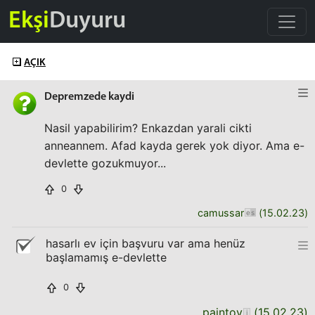
Ekşi
Duyuru
AÇIK
Depremzede kaydi
Nasil yapabilirim? Enkazdan yarali cikti
anneannem. Afad kayda gerek yok diyor. Ama e-
devlette gozukmuyor...
0
camussar
(
15.02.23
)
hasarlı ev için başvuru var ama henüz
başlamamış e-devlette
0
paintov
(
15.02.23
)