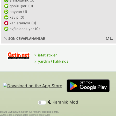
alınık/satılık (0)
gönül işleri (0)
hayvan (1)
kayıp (0)
kan aranıyor (0)
ev/kalacak yer (0)
SON CEVAPLANANLAR
istatistikler
yardım / hakkında
Karanlık Mod
buraya yazılanların hakları Sir Anthony Hopkins'e aittir.
yazan eden compumaster, ilgilenen eden fader