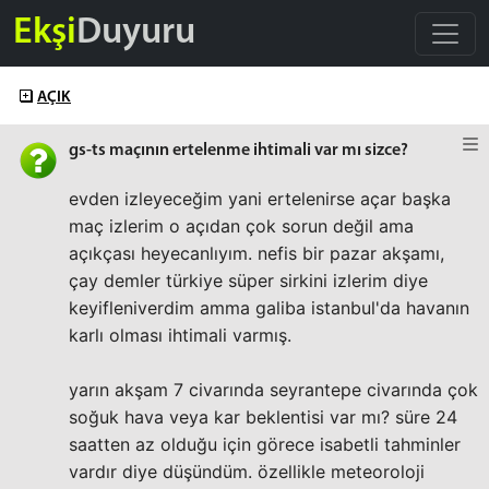
Ekşi
Duyuru
AÇIK
gs-ts maçının ertelenme ihtimali var mı sizce?
evden izleyeceğim yani ertelenirse açar başka
maç izlerim o açıdan çok sorun değil ama
açıkçası heyecanlıyım. nefis bir pazar akşamı,
çay demler türkiye süper sirkini izlerim diye
keyifleniverdim amma galiba istanbul'da havanın
karlı olması ihtimali varmış.
yarın akşam 7 civarında seyrantepe civarında çok
soğuk hava veya kar beklentisi var mı? süre 24
saatten az olduğu için görece isabetli tahminler
vardır diye düşündüm. özellikle meteoroloji