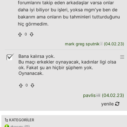
forumlarını takip eden arkadaşlar varsa onlar
daha iyi biliyor bu işleri, yoksa mgm'ye ben de
bakarım ama onların bu tahminleri tutturduğunu
hiç görmedim.
0
mark greg sputnik
(
04.02.23
)
Bana kalırsa yok.
Bu maçı erkekler oynayacak, kadınlar ligi olsa
ok. Fakat şu an hiçbir şüphem yok.
Oynanacak.
0
pavlis
(
04.02.23
)
yenile
KATEGORILER
duyuru (0)