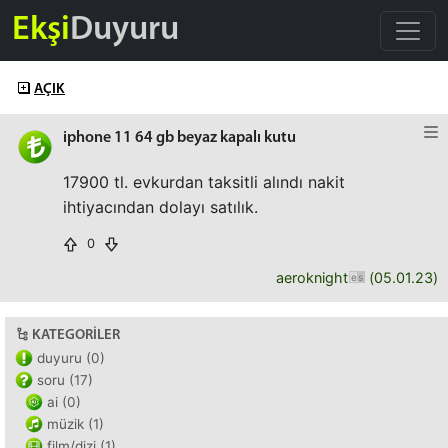
Ekşi
Duyuru
AÇIK
iphone 11 64 gb beyaz kapalı kutu
17900 tl. evkurdan taksitli alındı nakit
ihtiyacından dolayı satılık.
0
aeroknight
(
05.01.23
)
KATEGORILER
duyuru (0)
soru (17)
ai (0)
müzik (1)
film/dizi (1)