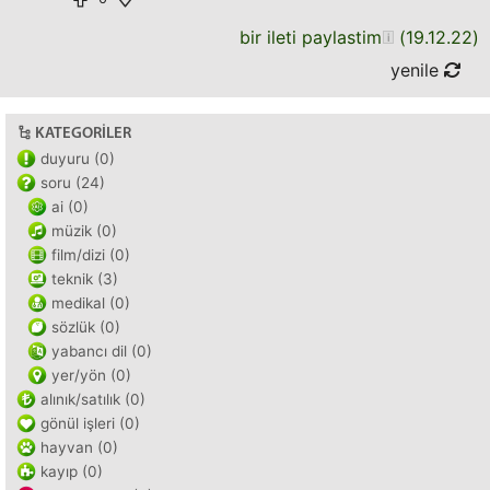
bir ileti paylastim
(
19.12.22
)
yenile
KATEGORILER
duyuru (0)
soru (24)
ai (0)
müzik (0)
film/dizi (0)
teknik (3)
medikal (0)
sözlük (0)
yabancı dil (0)
yer/yön (0)
alınık/satılık (0)
gönül işleri (0)
hayvan (0)
kayıp (0)