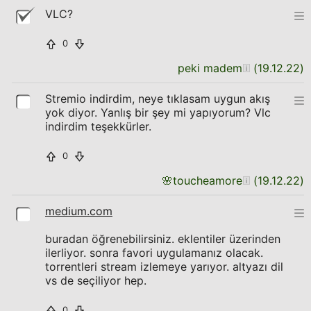
VLC?
0
peki madem
(
19.12.22
)
Stremio indirdim, neye tıklasam uygun akış
yok diyor. Yanlış bir şey mi yapıyorum? Vlc
indirdim teşekkürler.
0
🌸
toucheamore
(
19.12.22
)
medium.com
buradan öğrenebilirsiniz. eklentiler üzerinden
ilerliyor. sonra favori uygulamanız olacak.
torrentleri stream izlemeye yarıyor. altyazı dil
vs de seçiliyor hep.
0