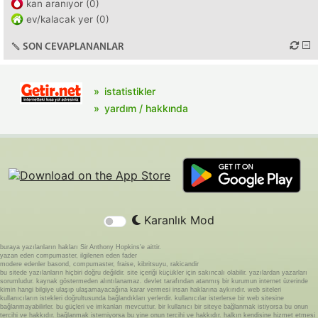
kan aranıyor (0)
ev/kalacak yer (0)
SON CEVAPLANANLAR
istatistikler
yardım / hakkında
Karanlık Mod
buraya yazılanların hakları Sir Anthony Hopkins'e aittir.
yazan eden compumaster, ilgilenen eden fader
modere edenler basond, compumaster, fraise, kibritsuyu, rakicandir
bu sitede yazılanların hiçbiri doğru değildir. site içeriği küçükler için sakıncalı olabilir. yazılardan yazarları
sorumludur. kaynak göstermeden alıntılanamaz. devlet tarafından atanmış bir kurumun internet üzerinde
kimin hangi bilgiye ulaşıp ulaşamayacağına karar vermesi insan haklarına aykırıdır. web siteleri
kullanıcıların istekleri doğrultusunda bağlandıkları yerlerdir. kullanıcılar isterlerse bir web sitesine
bağlanmayabilirler. bu güçleri ve imkanları mevcuttur. bir kullanıcı bir siteye bağlanmak istiyorsa bu onun
tercihi ve hakkıdır. bağlanmak istemiyorsa bu yine onun tercihi ve hakkıdır. halkın kendisine hizmet etmesi