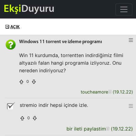
Ekşi
Duyuru
AÇIK
Windows 11 torrent ve izleme programı
Win 11 kurdumda, torrentten indirdiğimiz filmi
altyazılı falan hangi programla izliyoruz. Onu
nereden indiriyoruz?
0
toucheamore
(
19.12.22
)
stremio indir hepsi içinde izle.
0
bir ileti paylastim
(
19.12.22
)