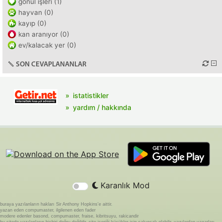
gönül işleri (1)
hayvan (0)
kayıp (0)
kan aranıyor (0)
ev/kalacak yer (0)
SON CEVAPLANANLAR
istatistikler
yardım / hakkında
Karanlık Mod
buraya yazılanların hakları Sir Anthony Hopkins'e aittir.
yazan eden compumaster, ilgilenen eden fader
modere edenler basond, compumaster, fraise, kibritsuyu, rakicandir