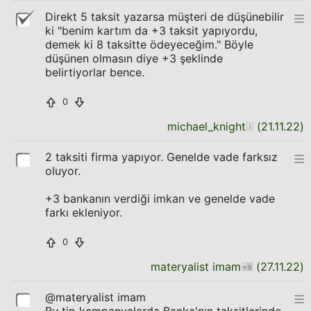
Direkt 5 taksit yazarsa müşteri de düşünebilir
ki "benim kartım da +3 taksit yapıyordu,
demek ki 8 taksitte ödeyeceğim." Böyle
düşünen olmasın diye +3 şeklinde
belirtiyorlar bence.
0
michael_knight
(
21.11.22
)
2 taksiti firma yapıyor. Genelde vade farksız
oluyor.
+3 bankanın verdiği imkan ve genelde vade
farkı ekleniyor.
0
materyalist imam
(
27.11.22
)
@materyalist imam