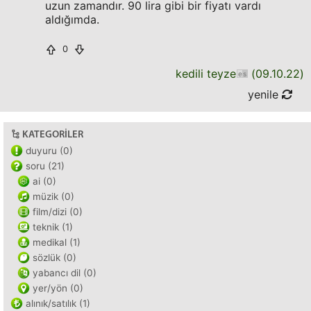
uzun zamandır. 90 lira gibi bir fiyatı vardı
aldığımda.
0
kedili teyze
(
09.10.22
)
yenile
KATEGORILER
duyuru (0)
soru (21)
ai (0)
müzik (0)
film/dizi (0)
teknik (1)
medikal (1)
sözlük (0)
yabancı dil (0)
yer/yön (0)
alınık/satılık (1)