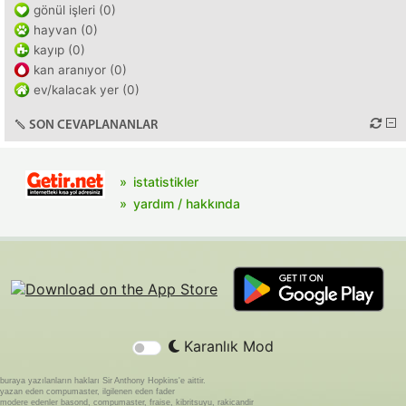
gönül işleri (0)
hayvan (0)
kayıp (0)
kan aranıyor (0)
ev/kalacak yer (0)
SON CEVAPLANANLAR
istatistikler
yardım / hakkında
Karanlık Mod
buraya yazılanların hakları Sir Anthony Hopkins'e aittir.
yazan eden compumaster, ilgilenen eden fader
modere edenler basond, compumaster, fraise, kibritsuyu, rakicandir