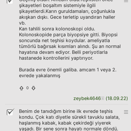
şikayetleri boşaltım sistemiyle ilgili
şikayetlerdi.Karın guruldamaları, çoğunlukla
akışkan dışkı. Gece terletip uyandıran haller
vb.
Kan tahlili sonra kolonoskopi oldu.
Kolonoskopide parça biyopsiye gitti. Biyopsi
soncunda net teşhisi koydular. ameliyatla
tümörlü bağırsak kısımları alındı. Şu an normal
hayatına devam ediyor. Belli periyotlarla
hastanede kontrollerini yaptırıyor.
Burada evre önemli galiba. amcam 1 veya 2.
evrede yakalanmış
0
zeybek4646
(
18.09.22
)
Benim de tanıdığım birine ilk evrede teşhis
kondu. Çok katı diyetle sürekli tavuklu salata,
haşlanmış kabak, kabak çekirdeği yiyerek
yaşadı. Bir sene sonra hayatı normale döndü.