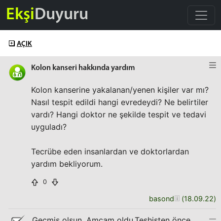
Ekşi
Duyuru
AÇIK
Kolon kanseri hakkında yardım
Kolon kanserine yakalanan/yenen kişiler var mı?
Nasıl tespit edildi hangi evredeydi? Ne belirtiler
vardı? Hangi doktor ne şekilde tespit ve tedavi
uyguladı?
Tecrübe eden insanlardan ve doktorlardan
yardım bekliyorum.
0
basond
(
18.09.22
)
Geçmiş olsun. Amcam oldu.Teşhisten önce