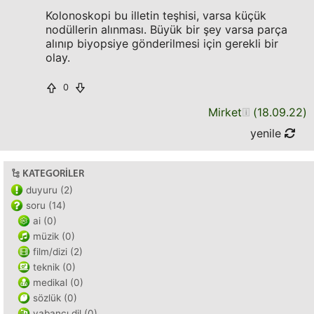
Kolonoskopi bu illetin teşhisi, varsa küçük
nodüllerin alınması. Büyük bir şey varsa parça
alınıp biyopsiye gönderilmesi için gerekli bir
olay.
0
Mirket
(
18.09.22
)
yenile
KATEGORILER
duyuru (2)
soru (14)
ai (0)
müzik (0)
film/dizi (2)
teknik (0)
medikal (0)
sözlük (0)
yabancı dil (0)