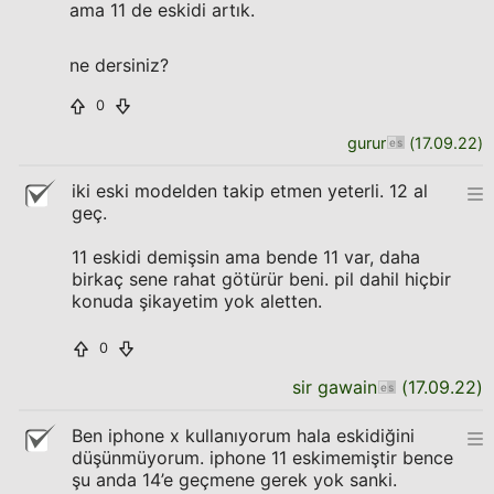
ama 11 de eskidi artık.
ne dersiniz?
0
gurur
(
17.09.22
)
iki eski modelden takip etmen yeterli. 12 al
geç.
11 eskidi demişsin ama bende 11 var, daha
birkaç sene rahat götürür beni. pil dahil hiçbir
konuda şikayetim yok aletten.
0
sir gawain
(
17.09.22
)
Ben iphone x kullanıyorum hala eskidiğini
düşünmüyorum. iphone 11 eskimemiştir bence
şu anda 14’e geçmene gerek yok sanki.