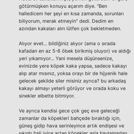
götürmüşken konuyu açarım diye. "Ben
halledicem her şeyi en kısa zamanda, sorunları
biliyorum, merak etmeyin" dedi. Dedim en
azından kakaları alın lütfen çok bekletmeden.
Alıyor evet... bildiğiniz alıyor (ama o sırada
kafadan en az 5-6 öbek birikmiş oluyor) ve aldığı
yeri yıkamıyor... Yani mesela düşünsenize,
evinizde yere köpek kaka yapsa, sadece kakayı
alıp atar mısınız, yoksa orayı bir de hijyenik hale
gelecek şekilde siler misiniz ayrıca? bu arkadaş
kakayı almayı yeterli görüyor ve orada koku ve
sinekler elbette bitmiyor.
Ve ayrıca kendisi gece çok geç eve geleceği
zamanlar da köpekleri bahçede bıraktığı için,
güneş gidip hava serinleyince artık endişesi ve
sıkıntı hali iyice artan köpekler asla havlamadan