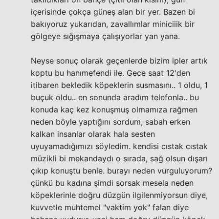
içerisinde çokça güneş alan bir yer. Bazen bi
bakıyoruz yukarıdan, zavallımlar miniciiik bir
gölgeye sığışmaya çalışıyorlar yan yana.
Neyse sonuç olarak geçenlerde bizim ipler artık
koptu bu hanımefendi ile. Gece saat 12'den
itibaren bekledik köpeklerin susmasını.. 1 oldu, 1
buçuk oldu.. en sonunda aradım telefonla.. bu
konuda kaç kez konuşmuş olmamıza rağmen
neden böyle yaptığını sordum, sabah erken
kalkan insanlar olarak hala sesten
uyuyamadığımızı söyledim. kendisi cıstak cıstak
müzikli bi mekandaydı o sırada, sağ olsun dışarı
çıkıp konuştu benle. burayı neden vurguluyorum?
çünkü bu kadına şimdi sorsak mesela neden
köpeklerinle doğru düzgün ilgilenmiyorsun diye,
kuvvetle muhtemel "vaktim yok" falan diye