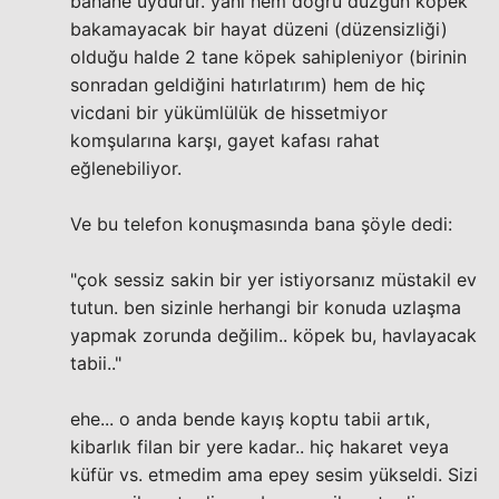
bahane uydurur. yani hem doğru düzgün köpek
bakamayacak bir hayat düzeni (düzensizliği)
olduğu halde 2 tane köpek sahipleniyor (birinin
sonradan geldiğini hatırlatırım) hem de hiç
vicdani bir yükümlülük de hissetmiyor
komşularına karşı, gayet kafası rahat
eğlenebiliyor.
Ve bu telefon konuşmasında bana şöyle dedi:
"çok sessiz sakin bir yer istiyorsanız müstakil ev
tutun. ben sizinle herhangi bir konuda uzlaşma
yapmak zorunda değilim.. köpek bu, havlayacak
tabii.."
ehe... o anda bende kayış koptu tabii artık,
kibarlık filan bir yere kadar.. hiç hakaret veya
küfür vs. etmedim ama epey sesim yükseldi. Sizi