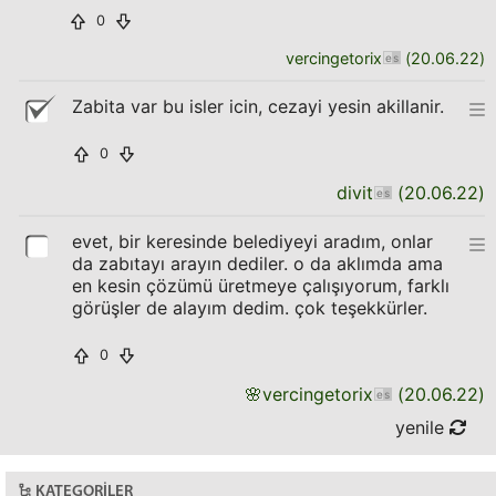
0
vercingetorix
(
20.06.22
)
Zabita var bu isler icin, cezayi yesin akillanir.
0
divit
(
20.06.22
)
evet, bir keresinde belediyeyi aradım, onlar
da zabıtayı arayın dediler. o da aklımda ama
en kesin çözümü üretmeye çalışıyorum, farklı
görüşler de alayım dedim. çok teşekkürler.
0
🌸
vercingetorix
(
20.06.22
)
yenile
KATEGORILER