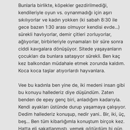
Bunlarla birlikte, köpekler gezdirilmediği,
kendileriyle oyun vs. oynanmadığı için aşırı
sıkılıyorlar ve kadın yokken (ki sabah 8:30 ile
gece bazen 1:30 arası olmuyor kendisi evde...)
sürekli havlıyorlar, demir çitleri zorluyorlar,
ağlıyorlar, birbirleriyle oynamaları bir süre sonra
ciddi kavgalara dönüşüyor. Sitede yaşayanların
çocukları da bunlara sataşıyor sürekli. Ben kaç
kez balkondan müdahale etmek zorunda kaldım.
Koca koca taşlar atıyorlardı hayvanlara.
Vee bu kadınla ben yine de, iki medeni insan gibi
bu konuyu hallederiz diye düşündüm. Zaten
benden de epey genç biri, anladığım kadarıyla.
Kendi ayakları üstünde durup yaşamaya çalışıyor.
Dedim hallederiz konuşup, nedir yani.. Bir, iki, üç,
beş... Ben tüm kibarlığımla konuştum birçok kez.
Hatta eli sakatlanmıştı, yemek götürdüm bi gün,