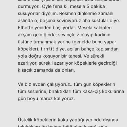
durmuyor.. Öyle fena ki, mesela 5 dakika
susuyorlar diyelim. Resmen dinlenme zamanı
aslında o, boşuna seviniyoruz aha sustular diye.
Elbette yeniden başlıyorlar. Mesela sahipleri
akşam geldiğinde, sevinçle zıplayıp kadının
üstüne tırmanmak yerine (genelde bunu yapar
köpekler), fırrrttt diye, açılan bahçe kapısından
yola doğru koşuyor bir tanesi. Ve sürekli
azarlıyor, sürekli azarlıyor köpeklerle geçirdiği
kısacık zamanda da onları.
Ve biz evden çalışıyoruz.. tüm gün köpeklerin
tüm seslerine, bıraktıkları tüm kaka-çiş kokularına
gün boyu maruz kalıyoruz.
Üstelik köpeklerin kaka yaptığı yerinde dışında
takıldıkları ön bahçe (çitli olan kısım), gün