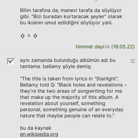
Bilim tarafına da, manevi tarafa da söylüyor
gibi. "Bizi buradan kurtaracak şeyler" olarak
bu ikisinin umut edildiğini söylüyor yani.
0
himmet dayi
(
19.05.22
)
aynı zamanda bulunduğu albümün adı bu
tamlama. bellamy şöyle demiş;
"The title is taken from lyrics in "Starlight".
Bellamy told Q: "Black holes and revelations –
they're the two areas of songwriting for me
that make up the majority of this album. A
revelation about yourself, something
personal, something genuine of an everyday
nature that maybe people can relate to."
bu da kaynak
en.wikipedia.org