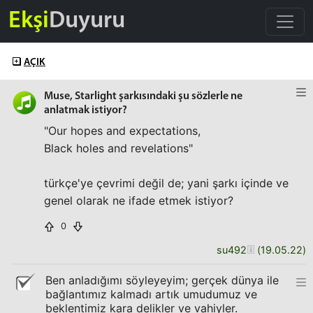
Ekşi
Duyuru
AÇIK
Muse, Starlight şarkısındaki şu sözlerle ne
anlatmak istiyor?
"Our hopes and expectations,
Black holes and revelations"
türkçe'ye çevrimi değil de; yani şarkı içinde ve
genel olarak ne ifade etmek istiyor?
0
su492
(
19.05.22
)
Ben anladığımı söyleyeyim; gerçek dünya ile
bağlantımız kalmadı artık umudumuz ve
beklentimiz kara delikler ve vahiyler.