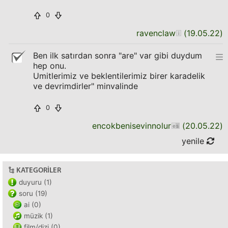
0
ravenclaw
(
19.05.22
)
Ben ilk satırdan sonra "are" var gibi duydum
hep onu.
Umitlerimiz ve beklentilerimiz birer karadelik
ve devrimdirler" minvalinde
0
encokbenisevinnolur
(
20.05.22
)
yenile
KATEGORILER
duyuru (1)
soru (19)
ai (0)
müzik (1)
film/dizi (0)