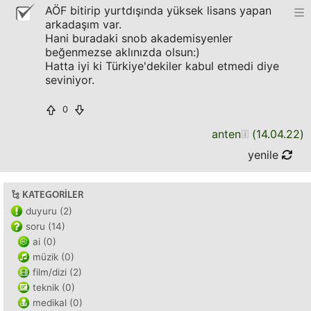
AÖF bitirip yurtdışında yüksek lisans yapan
arkadaşım var.
Hani buradaki snob akademisyenler
beğenmezse aklınızda olsun:)
Hatta iyi ki Türkiye'dekiler kabul etmedi diye
seviniyor.
0
anten
(
14.04.22
)
yenile
KATEGORILER
duyuru (2)
soru (14)
ai (0)
müzik (0)
film/dizi (2)
teknik (0)
medikal (0)