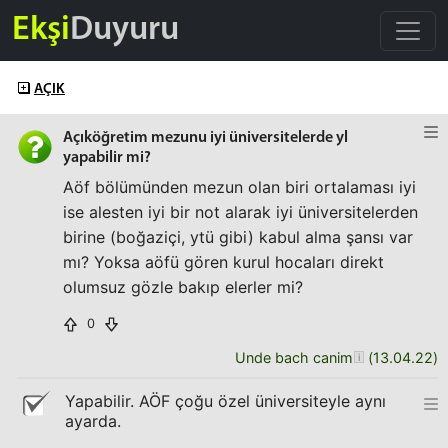
Ekşi
Duyuru
AÇIK
Açıköğretim mezunu iyi üniversitelerde yl
yapabilir mi?
Aöf bölümünden mezun olan biri ortalaması iyi
ise alesten iyi bir not alarak iyi üniversitelerden
birine (boğaziçi, ytü gibi) kabul alma şansı var
mı? Yoksa aöfü gören kurul hocaları direkt
olumsuz gözle bakıp elerler mi?
0
Unde bach canim
(
13.04.22
)
Yapabilir. AÖF çoğu özel üniversiteyle aynı
ayarda.