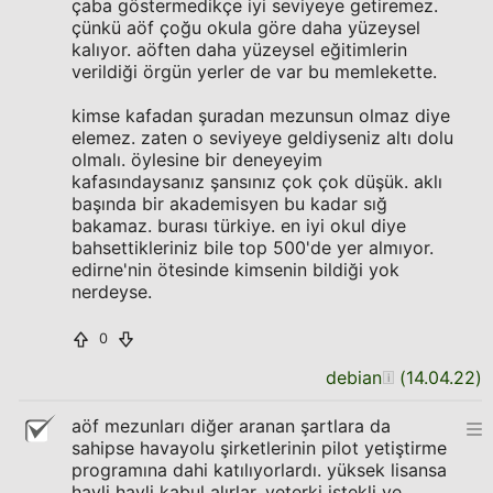
çaba göstermedikçe iyi seviyeye getiremez.
çünkü aöf çoğu okula göre daha yüzeysel
kalıyor. aöften daha yüzeysel eğitimlerin
verildiği örgün yerler de var bu memlekette.
kimse kafadan şuradan mezunsun olmaz diye
elemez. zaten o seviyeye geldiyseniz altı dolu
olmalı. öylesine bir deneyeyim
kafasındaysanız şansınız çok çok düşük. aklı
başında bir akademisyen bu kadar sığ
bakamaz. burası türkiye. en iyi okul diye
bahsettikleriniz bile top 500'de yer almıyor.
edirne'nin ötesinde kimsenin bildiği yok
nerdeyse.
0
debian
(
14.04.22
)
aöf mezunları diğer aranan şartlara da
sahipse havayolu şirketlerinin pilot yetiştirme
programına dahi katılıyorlardı. yüksek lisansa
hayli hayli kabul alırlar. yeterki istekli ve