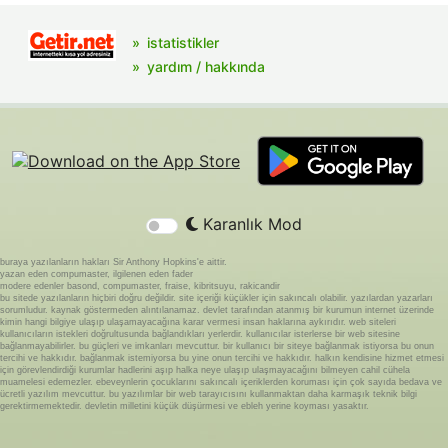
istatistikler
yardım / hakkında
Karanlık Mod
buraya yazılanların hakları Sir Anthony Hopkins'e aittir.
yazan eden compumaster, ilgilenen eden fader
modere edenler basond, compumaster, fraise, kibritsuyu, rakicandir
bu sitede yazılanların hiçbiri doğru değildir. site içeriği küçükler için sakıncalı olabilir. yazılardan yazarları
sorumludur. kaynak göstermeden alıntılanamaz. devlet tarafından atanmış bir kurumun internet üzerinde
kimin hangi bilgiye ulaşıp ulaşamayacağına karar vermesi insan haklarına aykırıdır. web siteleri
kullanıcıların istekleri doğrultusunda bağlandıkları yerlerdir. kullanıcılar isterlerse bir web sitesine
bağlanmayabilirler. bu güçleri ve imkanları mevcuttur. bir kullanıcı bir siteye bağlanmak istiyorsa bu onun
tercihi ve hakkıdır. bağlanmak istemiyorsa bu yine onun tercihi ve hakkıdır. halkın kendisine hizmet etmesi
için görevlendirdiği kurumlar hadlerini aşıp halka neye ulaşıp ulaşmayacağını bilmeyen cahil cühela
muamelesi edemezler. ebeveynlerin çocuklarını sakıncalı içeriklerden koruması için çok sayıda bedava ve
ücretli yazılım mevcuttur. bu yazılımlar bir web tarayıcısını kullanmaktan daha karmaşık teknik bilgi
gerektirmemektedir. devletin milletini küçük düşürmesi ve ebleh yerine koyması yasaktır.