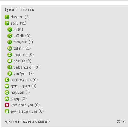
KATEGORILER
duyuru (2)
soru (15)
ai (0)
müzik (0)
film/dizi (1)
teknik (0)
medikal (0)
sözlük (0)
yabancı dil (0)
yer/yön (2)
alınık/satılık (0)
gönül işleri (0)
hayvan (1)
kayıp (0)
kan aranıyor (0)
ev/kalacak yer (0)
SON CEVAPLANANLAR