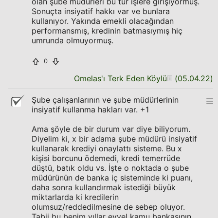
olan şube müdürleri bu tür işlere girişiyormuş.
Sonuçta insiyatif hakkı var ve bunlara
kullanıyor. Yakında emekli olacağından
performansmış, kredinin batmasıymış hiç
umrunda olmuyormuş.
0
Omelas'ı Terk Eden Köylü
(
05.04.22
)
Şube çalışanlarının ve şube müdürlerinin
insiyatif kullanma hakları var. +1
Ama şöyle de bir durum var diye biliyorum.
Diyelim ki, x bir adama şube müdürü insiyatif
kullanarak krediyi onaylattı sisteme. Bu x
kişisi borcunu ödemedi, kredi temerrüde
düştü, batık oldu vs. İşte o noktada o şube
müdürünün de banka iç sisteminde ki puanı,
daha sonra kullandırmak istediği büyük
miktarlarda ki kredilerin
olumsuz/reddedilmesine de sebep oluyor.
Tabii bu benim yıllar evvel kamu bankasının