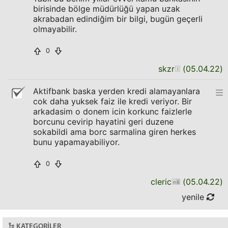
birisinde bölge müdürlüğü yapan uzak
akrabadan edindiğim bir bilgi, bugün geçerli
olmayabilir.
0
skzr
(
05.04.22
)
Aktifbank baska yerden kredi alamayanlara
cok daha yuksek faiz ile kredi veriyor. Bir
arkadasim o donem icin korkunc faizlerle
borcunu cevirip hayatini geri duzene
sokabildi ama borc sarmalina giren herkes
bunu yapamayabiliyor.
0
cleric
(
05.04.22
)
yenile
KATEGORILER