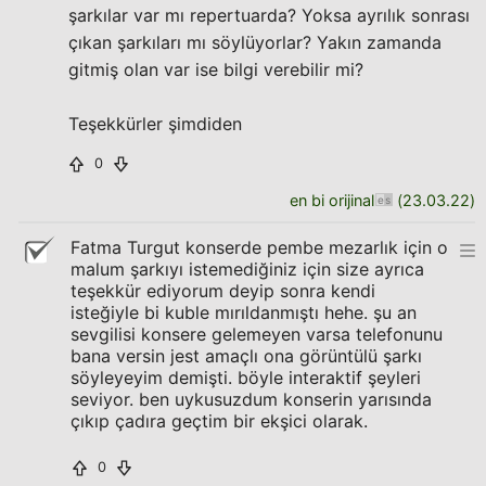
şarkılar var mı repertuarda? Yoksa ayrılık sonrası
çıkan şarkıları mı söylüyorlar? Yakın zamanda
gitmiş olan var ise bilgi verebilir mi?
Teşekkürler şimdiden
0
en bi orijinal
(
23.03.22
)
Fatma Turgut konserde pembe mezarlık için o
malum şarkıyı istemediğiniz için size ayrıca
teşekkür ediyorum deyip sonra kendi
isteğiyle bi kuble mırıldanmıştı hehe. şu an
sevgilisi konsere gelemeyen varsa telefonunu
bana versin jest amaçlı ona görüntülü şarkı
söyleyeyim demişti. böyle interaktif şeyleri
seviyor. ben uykusuzdum konserin yarısında
çıkıp çadıra geçtim bir ekşici olarak.
0