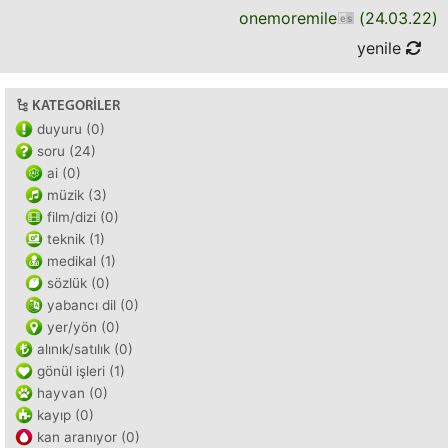
onemoremile
(
24.03.22
)
yenile
KATEGORILER
duyuru (0)
soru (24)
ai (0)
müzik (3)
film/dizi (0)
teknik (1)
medikal (1)
sözlük (0)
yabancı dil (0)
yer/yön (0)
alınık/satılık (0)
gönül işleri (1)
hayvan (0)
kayıp (0)
kan aranıyor (0)