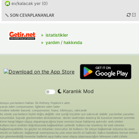
ev/kalacak yer (0)
SON CEVAPLANANLAR
istatistikler
yardım / hakkında
Karanlık Mod
buraya yazılanların hakları Sir Anthony Hopkins'e aittir.
yazan eden compumaster, ilgilenen eden fader
modere edenler basond, compumaster, fraise, kibritsuyu, rakicandir
bu sitede yazılanların hiçbiri doğru değildir. site içeriği küçükler için sakıncalı olabilir. yazılardan yazarları
sorumludur. kaynak göstermeden alıntılanamaz. devlet tarafından atanmış bir kurumun internet üzerinde
kimin hangi bilgiye ulaşıp ulaşamayacağına karar vermesi insan haklarına aykırıdır. web siteleri
kullanıcıların istekleri doğrultusunda bağlandıkları yerlerdir. kullanıcılar isterlerse bir web sitesine
bağlanmayabilirler. bu güçleri ve imkanları mevcuttur. bir kullanıcı bir siteye bağlanmak istiyorsa bu onun
tercihi ve hakkıdır. bağlanmak istemiyorsa bu yine onun tercihi ve hakkıdır. halkın kendisine hizmet etmesi
için görevlendirdiği kurumlar hadlerini aşıp halka neye ulaşıp ulaşmayacağını bilmeyen cahil cühela