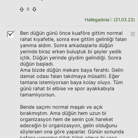
0
Hallegadola
(
21.03.22
)
Ben düğün günü önce kuaföre gittim normal
rahat kıyafetle, sonra eve gittim gelinliği falan
yanıma aldım. Sonra arkadaşlarla düğün
yerinde biraz erken buluştuk bi şeyler yedik
içtik. Düğün yerinde giydim gelindiği. Sonra
düğün başladı.
Ama bizde düğün mekanı baya ferahtı. Gelin
damat odası falan takılmaya müsaitti. Eğer
tantana istemiyorsan baya kolay oluyo. Tüm
günü rahat bi elbise ve spor ayakkabıyla
tamamlıyorsun.
Bende saçımı normal maşalı ve açık
bırakmıştım. Ama düğün hem uzun bi
organizasyon hem de senin çok hareket
edeceğin bi organizasyon, gelin olduğunu
söylersen ona göre yaparlar. Günün sonunda
kafana yapışmış tülek tülek olmuş bi saça