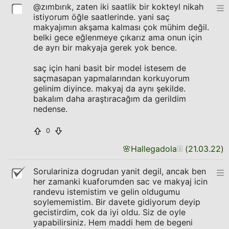
@zımbırık, zaten iki saatlik bir kokteyl nikah
istiyorum öğle saatlerinde. yani saç
makyajımın akşama kalması çok mühim değil.
belki gece eğlenmeye çıkarız ama onun için
de ayrı bir makyaja gerek yok bence.
saç için hani basit bir model istesem de
saçmasapan yapmalarından korkuyorum
gelinim diyince. makyaj da aynı şekilde.
bakalım daha araştıracağım da gerildim
nedense.
0
🌸
Hallegadola
(
21.03.22
)
Sorulariniza dogrudan yanit degil, ancak ben
her zamanki kuaforumden sac ve makyaj icin
randevu istemistim ve gelin oldugumu
soylememistim. Bir davete gidiyorum deyip
gecistirdim, cok da iyi oldu. Siz de oyle
yapabilirsiniz. Hem maddi hem de begeni