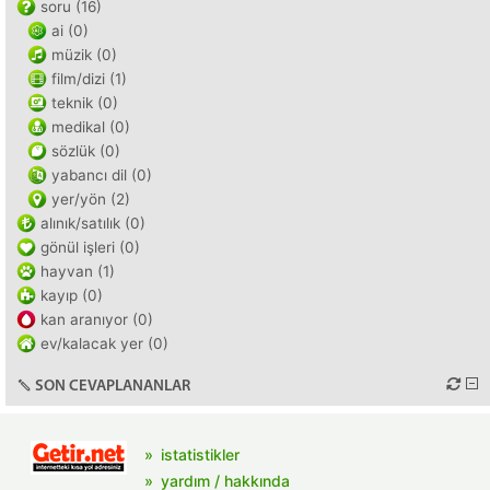
soru (16)
ai (0)
müzik (0)
film/dizi (1)
teknik (0)
medikal (0)
sözlük (0)
yabancı dil (0)
yer/yön (2)
alınık/satılık (0)
gönül işleri (0)
hayvan (1)
kayıp (0)
kan aranıyor (0)
ev/kalacak yer (0)
SON CEVAPLANANLAR
istatistikler
yardım / hakkında