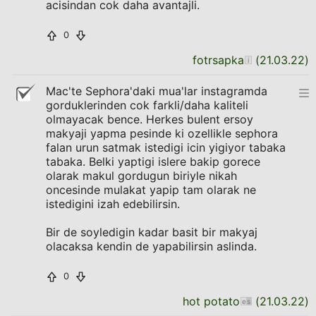
acisindan cok daha avantajli.
0
fotrsapka
(
21.03.22
)
Mac'te Sephora'daki mua'lar instagramda
gorduklerinden cok farkli/daha kaliteli
olmayacak bence. Herkes bulent ersoy
makyaji yapma pesinde ki ozellikle sephora
falan urun satmak istedigi icin yigiyor tabaka
tabaka. Belki yaptigi islere bakip gorece
olarak makul gordugun biriyle nikah
oncesinde mulakat yapip tam olarak ne
istedigini izah edebilirsin.
Bir de soyledigin kadar basit bir makyaj
olacaksa kendin de yapabilirsin aslinda.
0
hot potato
(
21.03.22
)