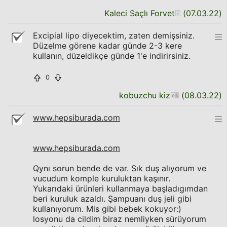
Kaleci Saçlı Forvet
(
07.03.22
)
Excipial lipo diyecektim, zaten demişsiniz.
Düzelme görene kadar günde 2-3 kere
kullanın, düzeldikçe günde 1'e indirirsiniz.
0
kobuzchu kiz
(
08.03.22
)
www.hepsiburada.com
www.hepsiburada.com
Qynı sorun bende de var. Sık duş alıyorum ve
vucudum komple kuruluktan kaşınır.
Yukarıdaki ürünleri kullanmaya başladıgımdan
beri kuruluk azaldı. Şampuanı duş jeli gibi
kullanıyorum. Mis gibi bebek kokuyor:)
losyonu da cildim biraz nemliyken sürüyorum