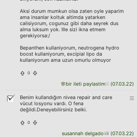
Aksi durum mumkun olsa zaten oyle yaparim
ama insanlar koltuk altimda yatarken
calisiyorum, cogunuz gibi daha seyrek dus
alma luksum yok. Ille sizi ikna etmem
gerekiyorsa:/
Bepanthen kullaniyorum, neutrogena hydro
boost kullaniyorum, excipial lipo da
kullaniyorum ama uzun omurlu olmuyor
0
🌸
bir ileti paylastim
(
07.03.22
)
Benim kullandığım nivea repair and care
vücut losyonu vardı. O fena
değildi.Deneyebilirsiniz belki.
0
susannah delgado
(
07.03.22
)