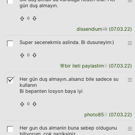
gün duş almayın.
0
dissendium
(
07.03.22
)
Super secenekmis aslinda. Bi dusuneyim:)
0
🌸
bir ileti paylastim
(
07.03.22
)
Her gün duş almayın..alsanız bile sadece su
kullanın
Bi bepanten losyon baya iyi
0
photo85
(
07.03.22
)
Her gun dus almanin buna sebep oldugunu
biliyorum, cok naziksiniz.