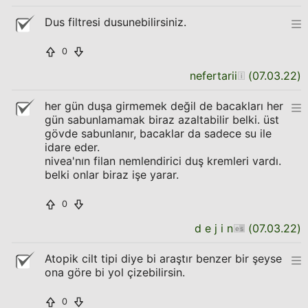
Dus filtresi dusunebilirsiniz.
0
nefertarii
(
07.03.22
)
her gün duşa girmemek değil de bacakları her
gün sabunlamamak biraz azaltabilir belki. üst
gövde sabunlanır, bacaklar da sadece su ile
idare eder.
nivea'nın filan nemlendirici duş kremleri vardı.
belki onlar biraz işe yarar.
0
d e j i n
(
07.03.22
)
Atopik cilt tipi diye bi araştır benzer bir şeyse
ona göre bi yol çizebilirsin.
0