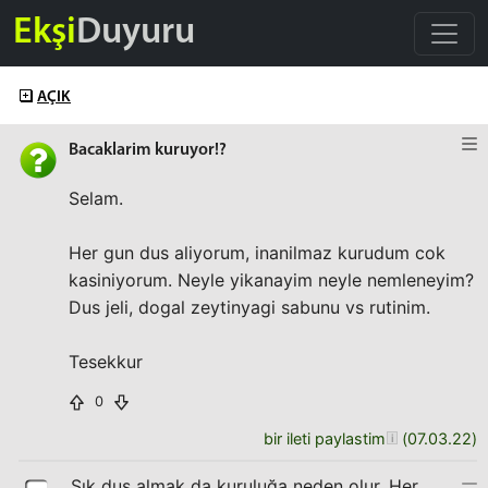
Ekşi
Duyuru
AÇIK
Bacaklarim kuruyor!?
Selam.
Her gun dus aliyorum, inanilmaz kurudum cok
kasiniyorum. Neyle yikanayim neyle nemleneyim?
Dus jeli, dogal zeytinyagi sabunu vs rutinim.
Tesekkur
0
bir ileti paylastim
(
07.03.22
)
Sık duş almak da kuruluğa neden olur. Her