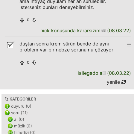
ama ihtiyaç duyulam her an sürülebilir.
İsterseniz bunları deneyebilrsiniz.
0
nick konusunda kararsizim
(
08.03.22
)
duştan sonra krem sürün bende de aynı
problem var bir nebze sorunumu çözüyor
0
Hallegadola
(
08.03.22
)
yenile
KATEGORILER
duyuru (0)
soru (21)
ai (0)
müzik (0)
film/dizi (0)