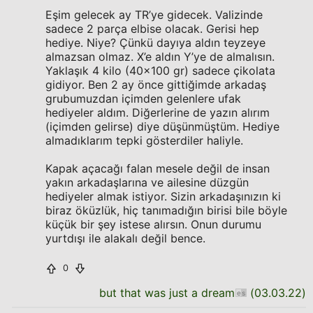
Eşim gelecek ay TR’ye gidecek. Valizinde
sadece 2 parça elbise olacak. Gerisi hep
hediye. Niye? Çünkü dayıya aldın teyzeye
almazsan olmaz. X’e aldın Y’ye de almalısın.
Yaklaşık 4 kilo (40x100 gr) sadece çikolata
gidiyor. Ben 2 ay önce gittiğimde arkadaş
grubumuzdan içimden gelenlere ufak
hediyeler aldım. Diğerlerine de yazın alırım
(içimden gelirse) diye düşünmüştüm. Hediye
almadıklarım tepki gösterdiler haliyle.
Kapak açacağı falan mesele değil de insan
yakın arkadaşlarına ve ailesine düzgün
hediyeler almak istiyor. Sizin arkadaşınızın ki
biraz öküzlük, hiç tanımadığın birisi bile böyle
küçük bir şey istese alırsın. Onun durumu
yurtdışı ile alakalı değil bence.
0
but that was just a dream
(
03.03.22
)