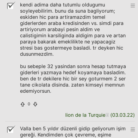
kendi adima daha tutumlu oldugumu
soyleyebilirim. bunu da suna bagliyorum;
eskiden hic para artiramazdim temel
giderlerden araba kredisinden vs. simdi para
artiriyorum arabayi pesin aldim ve
calistigimin karsiliginda aldigim para ve artan
paraya bakarak emeklilikte ne yapacagiz
stresi bas gostermeye basladi. tr deyken hic
dusunmezdim.
bu sebeple 32 yasindan sonra hesap tutmaya
giderleri yazmaya hedef koyamaya basladim.
ben de tr dekilere hic bir sey goturmem 2 ser
tane cikolata disinda. zaten kimseyi memnun
edemiyorsun.
0
lion de la Turquie
(
03.03.22
)
Valla ben 5 yıldır düzenli gidip geliyorum işim
gereği. Kendimden çok çevreme, eşime