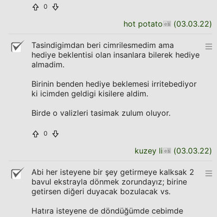
0
hot potato
(
03.03.22
)
Tasindigimdan beri cimrilesmedim ama
hediye beklentisi olan insanlara bilerek hediye
almadim.
Birinin benden hediye beklemesi irritebediyor
ki icimden geldigi kisilere aldim.
Birde o valizleri tasimak zulum oluyor.
0
kuzey li
(
03.03.22
)
Abi her isteyene bir şey getirmeye kalksak 2
bavul ekstrayla dönmek zorundayız; birine
getirsen diğeri duyacak bozulacak vs.
Hatıra isteyene de döndüğümde cebimde