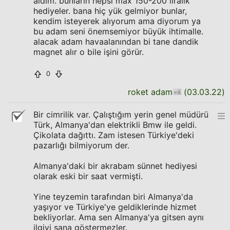
aldım. bunların hepsi max 150-200 liralık
hediyeler. bana hiç yük gelmiyor bunlar,
kendim isteyerek alıyorum ama diyorum ya
bu adam seni önemsemiyor büyük ihtimalle.
alacak adam havaalanından bi tane dandik
magnet alır o bile işini görür.
0
roket adam
(
03.03.22
)
Bir cimrilik var. Çalıştığım yerin genel müdürü
Türk, Almanya'dan elektrikli Bmw ile geldi.
Çikolata dağıttı. Zam istesen Türkiye'deki
pazarlığı bilmiyorum der.
Almanya'daki bir akrabam sünnet hediyesi
olarak eski bir saat vermişti.
Yine teyzemin tarafından biri Almanya'da
yaşıyor ve Türkiye'ye geldiklerinde hizmet
bekliyorlar. Ama sen Almanya'ya gitsen aynı
ilgiyi sana göstermezler.