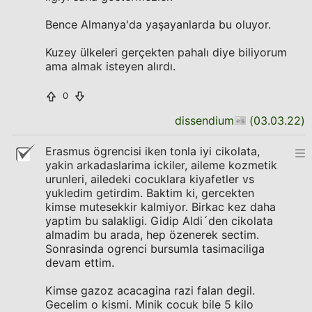
Bence Almanya'da yaşayanlarda bu oluyor.
Kuzey ülkeleri gerçekten pahalı diye biliyorum
ama almak isteyen alırdı.
0
dissendium
(
03.03.22
)
Erasmus ögrencisi iken tonla iyi cikolata,
yakin arkadaslarima ickiler, aileme kozmetik
urunleri, ailedeki cocuklara kiyafetler vs
yukledim getirdim. Baktim ki, gercekten
kimse mutesekkir kalmiyor. Birkac kez daha
yaptim bu salakligi. Gidip Aldi´den cikolata
almadim bu arada, hep özenerek sectim.
Sonrasinda ogrenci bursumla tasimaciliga
devam ettim.
Kimse gazoz acacagina razi falan degil.
Gecelim o kismi. Minik cocuk bile 5 kilo