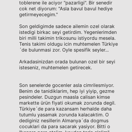
toblerene ile aciyor "pazarligi". Bir senedir
cok net diyorum: "Asla bavul bavul hediye
getirmeyecegim."
Son geldigimde sadece ailemin ozel olarak
istedigi birkac seyi getirdim. Yegenlerimden
biri milli takimin trikosunu istiyordu mesela.
Tenis takimi oldugu icin muhtemelen Türkiye
´de bulunmasi zor. Oyle spesifik seyler...
Arkadasinizdan orada bulunan ozel bir seyi
isteseniz, muhtemelen getirecek.
Son senelerde gocenler asla cimrilesmiyor.
Benim de tanidiklarim, hep iyi yiyip, gezme
pesindeler. Duzgun maasla calisan kimse
markette ürün fiyati okumak zorunda degil.
Türkiye´de para kazansam herhalde daha
tutumlu yasamak zorunda kalacaktim. O
dediginiz nesillerin Almanya´da dogmus
cocuklari da para sacarak yasiyor. Bitti o