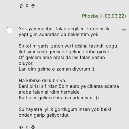
0
Phoebe
(
03.03.22
)
Yok yav mecbur falan degiller, zaten iyilik
yaptigim adamdan da beklentim yok.
Sirketim yarisi zaten yurt disina tasindi, cogu
iletisimi kesti gerisi de gelince tribe giriyor.
Of gelcem ama orasi da les falan yazan
oluyor.
Lan olm gelme o zaman diyorum :)
Ha kibirse de kibir ya.
Beni birisi sifirdan 5bin euro'ya cikarsa adama
araba falan alirdim herhalde.
Bu tipler gelince bira ismarlamiyor :))
Su hayatta iyilik gordugum insan yok belki
ondan garip geliyordur.
0