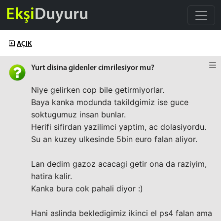
Ekşi
Duyuru
AÇIK
Yurt disina gidenler cimrilesiyor mu?
Niye gelirken cop bile getirmiyorlar.
Baya kanka modunda takildgimiz ise guce
soktugumuz insan bunlar.
Herifi sifirdan yazilimci yaptim, ac dolasiyordu.
Su an kuzey ulkesinde 5bin euro falan aliyor.
Lan dedim gazoz acacagi getir ona da raziyim,
hatira kalir.
Kanka bura cok pahali diyor :)
Hani aslinda bekledigimiz ikinci el ps4 falan ama