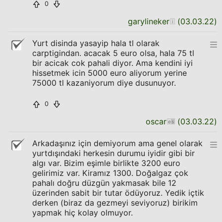
0
garylineker
(
03.03.22
)
Yurt disinda yasayip hala tl olarak
carptigindan. acacak 5 euro olsa, hala 75 tl
bir acicak cok pahali diyor. Ama kendini iyi
hissetmek icin 5000 euro aliyorum yerine
75000 tl kazaniyorum diye dusunuyor.
0
oscar
(
03.03.22
)
Arkadaşınız için demiyorum ama genel olarak
yurtdışındaki herkesin durumu iyidir gibi bir
algı var. Bizim eşimle birlikte 3200 euro
gelirimiz var. Kiramız 1300. Doğalgaz çok
pahalı doğru düzgün yakmasak bile 12
üzerinden sabit bir tutar ödüyoruz. Yedik içtik
derken (biraz da gezmeyi seviyoruz) birikim
yapmak hiç kolay olmuyor.