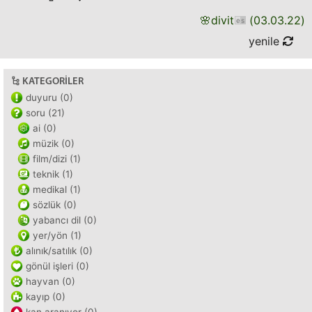
🌸
divit
(
03.03.22
)
yenile
KATEGORILER
duyuru (0)
soru (21)
ai (0)
müzik (0)
film/dizi (1)
teknik (1)
medikal (1)
sözlük (0)
yabancı dil (0)
yer/yön (1)
alınık/satılık (0)
gönül işleri (0)
hayvan (0)
kayıp (0)