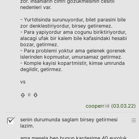
zor. Insanlarin cimri gozukmesinin cesitli
nedenleri var.
- Yurtdisinda surunuyordur, bilet parasini bile
zor denklestiriyordur, birsey getiremez.
- Para yapiyordur ama cogunu biriktiriyordur,
alacagi ufak bir kalem bile kafasindaki hesabi
bozar, getirmez.
- Para problemi yoktur ama gelenek gorenek
islerinden kopmustur, umursamaz getirmez.
- Komple kayisi kopartmistir, kimse umrunda
degildir, getirmez.
vs
0
cooperr
(
03.03.22
)
senin durumunda saglam birsey getirmesi
lazim.
ama mesela ben bugun kardesime 40 euroluk