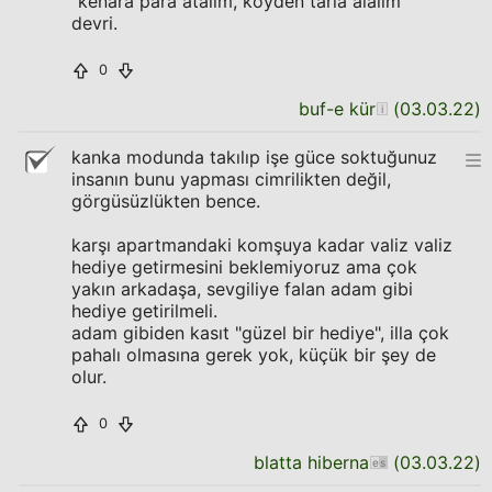
"kenara para atalim, koyden tarla alalim"
devri.
0
buf-e kür
(
03.03.22
)
kanka modunda takılıp işe güce soktuğunuz
insanın bunu yapması cimrilikten değil,
görgüsüzlükten bence.
karşı apartmandaki komşuya kadar valiz valiz
hediye getirmesini beklemiyoruz ama çok
yakın arkadaşa, sevgiliye falan adam gibi
hediye getirilmeli.
adam gibiden kasıt "güzel bir hediye", illa çok
pahalı olmasına gerek yok, küçük bir şey de
olur.
0
blatta hiberna
(
03.03.22
)