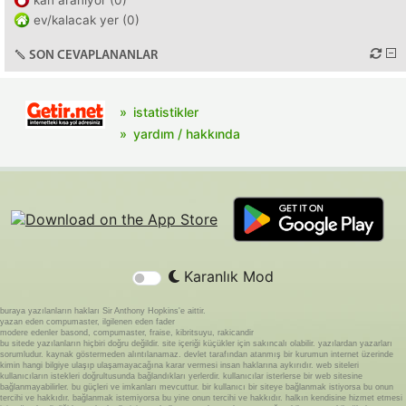
kan aranıyor (0)
ev/kalacak yer (0)
SON CEVAPLANANLAR
istatistikler
yardım / hakkında
Karanlık Mod
buraya yazılanların hakları Sir Anthony Hopkins'e aittir.
yazan eden compumaster, ilgilenen eden fader
modere edenler basond, compumaster, fraise, kibritsuyu, rakicandir
bu sitede yazılanların hiçbiri doğru değildir. site içeriği küçükler için sakıncalı olabilir. yazılardan yazarları
sorumludur. kaynak göstermeden alıntılanamaz. devlet tarafından atanmış bir kurumun internet üzerinde
kimin hangi bilgiye ulaşıp ulaşamayacağına karar vermesi insan haklarına aykırıdır. web siteleri
kullanıcıların istekleri doğrultusunda bağlandıkları yerlerdir. kullanıcılar isterlerse bir web sitesine
bağlanmayabilirler. bu güçleri ve imkanları mevcuttur. bir kullanıcı bir siteye bağlanmak istiyorsa bu onun
tercihi ve hakkıdır. bağlanmak istemiyorsa bu yine onun tercihi ve hakkıdır. halkın kendisine hizmet etmesi