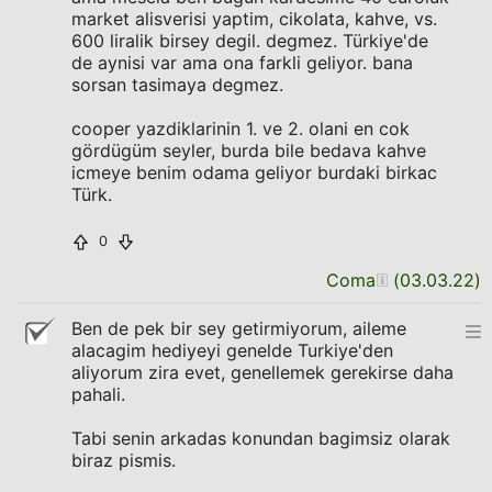
market alisverisi yaptim, cikolata, kahve, vs.
600 liralik birsey degil. degmez. Türkiye'de
de aynisi var ama ona farkli geliyor. bana
sorsan tasimaya degmez.
cooper yazdiklarinin 1. ve 2. olani en cok
gördügüm seyler, burda bile bedava kahve
icmeye benim odama geliyor burdaki birkac
Türk.
0
Coma
(
03.03.22
)
Ben de pek bir sey getirmiyorum, aileme
alacagim hediyeyi genelde Turkiye'den
aliyorum zira evet, genellemek gerekirse daha
pahali.
Tabi senin arkadas konundan bagimsiz olarak
biraz pismis.