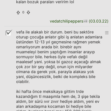
kalan bozuk paraları veririm lol
0
vedatchilipeppers
(
03.03.22
)
vefa ile alakalı bir durum. beni bu sektöre
oturup çocuğa anlatır gibi iş anlatan adamlara
üstünden 12-13 yıl geçmesine rağmen yemek
ısmarlıyorum arada bir. birebir aynı
muameleyi benim yaptığım insanlar arayıp
sormuyor bile. herkes öyle vefalı değil
maalesef yani. yoksa bi gazoz açacağı almak
çok zor bir şey değil, onun için milyarder
olmana da gerek yok. parayla alakası yok
yani, düşüncesizlik, belki de kompleks bile
olabilir.
iki hafta önce meksikaya gittim trde
kazandığım tl maaşımla hem de, 3 şişe tekila
aldım, bir sürü ıvır zıvır hediye aldım, yeni ev
alan arkadaşıma kocaman bi hediye bile