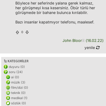
Böylece her seferinde yalana gerek kalmaz,
her görüşmeyi kısa kesersiniz. Öbür türlü her
görüşmede bir bahane bulunca kırılabilir.
Bazı insanlar kapatmıyor telefonu, maalesef.
0
John Bloor
(
16.02.22
)
yenile
KATEGORILER
duyuru (0)
soru (24)
ai (0)
müzik (3)
film/dizi (0)
teknik (0)
medikal (1)
sözlük (0)