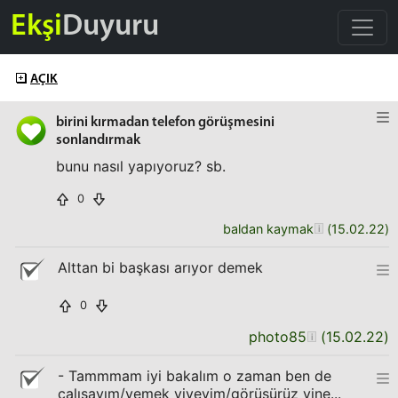
Ekşi
Duyuru
AÇIK
birini kırmadan telefon görüşmesini
sonlandırmak
bunu nasıl yapıyoruz? sb.
0
baldan kaymak
(
15.02.22
)
Alttan bi başkası arıyor demek
0
photo85
(
15.02.22
)
- Tammmam iyi bakalım o zaman ben de
çalışayım/yemek yiyeyim/görüşürüz yine...