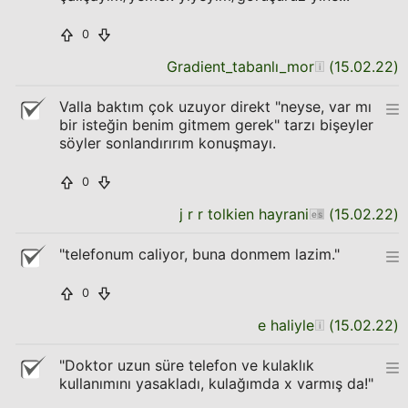
0
Gradient_tabanlı_mor
(
15.02.22
)
Valla baktım çok uzuyor direkt "neyse, var mı
bir isteğin benim gitmem gerek" tarzı bişeyler
söyler sonlandırırım konuşmayı.
0
j r r tolkien hayrani
(
15.02.22
)
"telefonum caliyor, buna donmem lazim."
0
e haliyle
(
15.02.22
)
"Doktor uzun süre telefon ve kulaklık
kullanımını yasakladı, kulağımda x varmış da!"