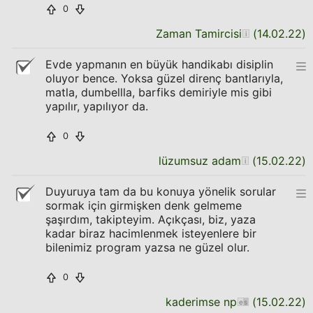
0
Zaman Tamircisi
(
14.02.22
)
Evde yapmanın en büyük handikabı disiplin
oluyor bence. Yoksa güzel direnç bantlarıyla,
matla, dumbellla, barfiks demiriyle mis gibi
yapılır, yapılıyor da.
0
lüzumsuz adam
(
15.02.22
)
Duyuruya tam da bu konuya yönelik sorular
sormak için girmişken denk gelmeme
şaşırdım, takipteyim. Açıkçası, biz, yaza
kadar biraz hacimlenmek isteyenlere bir
bilenimiz program yazsa ne güzel olur.
0
kaderimse np
(
15.02.22
)