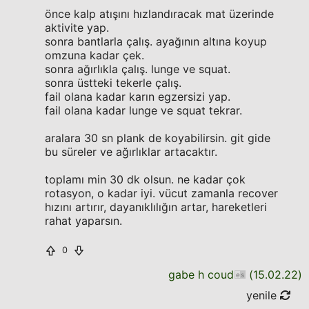
önce kalp atışını hızlandıracak mat üzerinde
aktivite yap.
sonra bantlarla çalış. ayağının altına koyup
omzuna kadar çek.
sonra ağırlıkla çalış. lunge ve squat.
sonra üstteki tekerle çalış.
fail olana kadar karın egzersizi yap.
fail olana kadar lunge ve squat tekrar.
aralara 30 sn plank de koyabilirsin. git gide
bu süreler ve ağırlıklar artacaktır.
toplamı min 30 dk olsun. ne kadar çok
rotasyon, o kadar iyi. vücut zamanla recover
hızını artırır, dayanıklılığın artar, hareketleri
rahat yaparsın.
0
gabe h coud
(
15.02.22
)
yenile