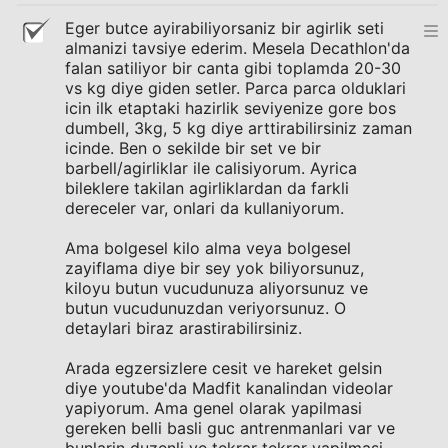
Eger butce ayirabiliyorsaniz bir agirlik seti
almanizi tavsiye ederim. Mesela Decathlon'da
falan satiliyor bir canta gibi toplamda 20-30
vs kg diye giden setler. Parca parca olduklari
icin ilk etaptaki hazirlik seviyenize gore bos
dumbell, 3kg, 5 kg diye arttirabilirsiniz zaman
icinde. Ben o sekilde bir set ve bir
barbell/agirliklar ile calisiyorum. Ayrica
bileklere takilan agirliklardan da farkli
dereceler var, onlari da kullaniyorum.
Ama bolgesel kilo alma veya bolgesel
zayiflama diye bir sey yok biliyorsunuz,
kiloyu butun vucudunuza aliyorsunuz ve
butun vucudunuzdan veriyorsunuz. O
detaylari biraz arastirabilirsiniz.
Arada egzersizlere cesit ve hareket gelsin
diye youtube'da Madfit kanalindan videolar
yapiyorum. Ama genel olarak yapilmasi
gereken belli basli guc antrenmanlari var ve