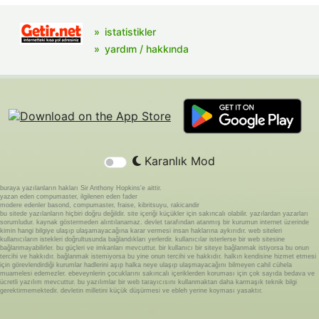
istatistikler
yardım / hakkında
Karanlık Mod
buraya yazılanların hakları Sir Anthony Hopkins'e aittir.
yazan eden compumaster, ilgilenen eden fader
modere edenler basond, compumaster, fraise, kibritsuyu, rakicandir
bu sitede yazılanların hiçbiri doğru değildir. site içeriği küçükler için sakıncalı olabilir. yazılardan yazarları
sorumludur. kaynak göstermeden alıntılanamaz. devlet tarafından atanmış bir kurumun internet üzerinde
kimin hangi bilgiye ulaşıp ulaşamayacağına karar vermesi insan haklarına aykırıdır. web siteleri
kullanıcıların istekleri doğrultusunda bağlandıkları yerlerdir. kullanıcılar isterlerse bir web sitesine
bağlanmayabilirler. bu güçleri ve imkanları mevcuttur. bir kullanıcı bir siteye bağlanmak istiyorsa bu onun
tercihi ve hakkıdır. bağlanmak istemiyorsa bu yine onun tercihi ve hakkıdır. halkın kendisine hizmet etmesi
için görevlendirdiği kurumlar hadlerini aşıp halka neye ulaşıp ulaşmayacağını bilmeyen cahil cühela
muamelesi edemezler. ebeveynlerin çocuklarını sakıncalı içeriklerden koruması için çok sayıda bedava ve
ücretli yazılım mevcuttur. bu yazılımlar bir web tarayıcısını kullanmaktan daha karmaşık teknik bilgi
gerektirmemektedir. devletin milletini küçük düşürmesi ve ebleh yerine koyması yasaktır.