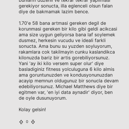
bunlarin duzenli ve tekrar tekrar yapilmasi
gerekiyor sonucta, illa eglenceli olsun falan
diye de bakmamak lazim bence.
1.70'e 58 bana artmasi gereken degil de
korunmasi gereken bir kilo gibi geldi acikcasi
ama size uygun geliyorsa bana laf soylemek
dusmez, herkesin vucudu ve ideali farkli
sonucta. Ama bunu su yuzden soyluyorum,
rakamlara cok takilmayin cunku kaslandikca
kilonuzda bariz bir artis gorebiliyorsunuz.
Yani 'ay iki kilo versem super olur' diye
basladiginiz fitness yolculuguna 6 kilo almis
ama goruntunuzden ve kondusyonunuzdan
acayip memnun oldugunuz bir sonucla devam
edebiliyorsunuz. Michael Matthews diye bir
egitmen var, 'en iyi data aynadir' diyor, ben
de oyle dusunuyorum.
Kolay gelsin!
0