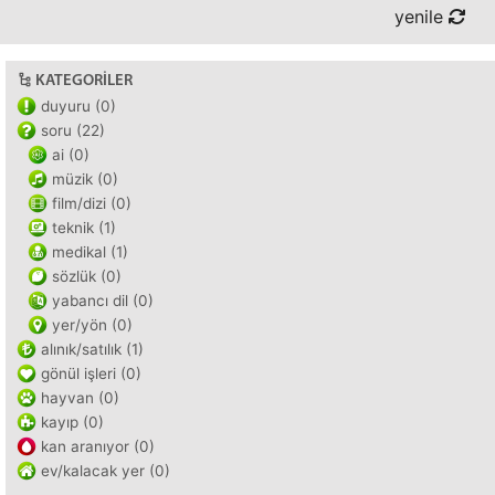
yenile
KATEGORILER
duyuru (0)
soru (22)
ai (0)
müzik (0)
film/dizi (0)
teknik (1)
medikal (1)
sözlük (0)
yabancı dil (0)
yer/yön (0)
alınık/satılık (1)
gönül işleri (0)
hayvan (0)
kayıp (0)
kan aranıyor (0)
ev/kalacak yer (0)