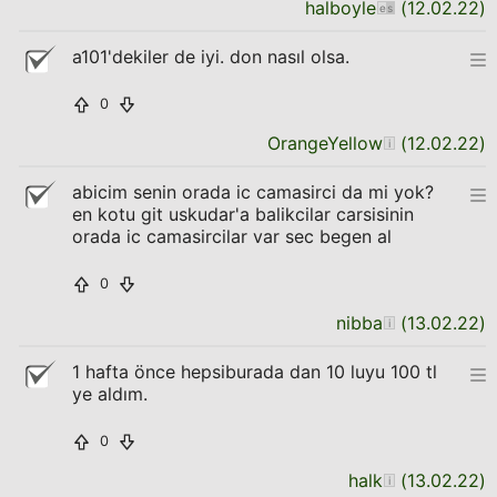
halboyle
(
12.02.22
)
a101'dekiler de iyi. don nasıl olsa.
0
OrangeYellow
(
12.02.22
)
abicim senin orada ic camasirci da mi yok?
en kotu git uskudar'a balikcilar carsisinin
orada ic camasircilar var sec begen al
0
nibba
(
13.02.22
)
1 hafta önce hepsiburada dan 10 luyu 100 tl
ye aldım.
0
halk
(
13.02.22
)