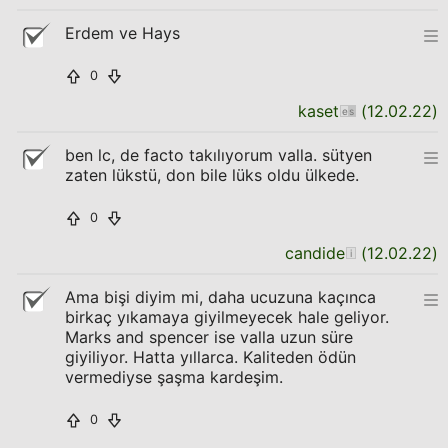
Erdem ve Hays
0
kaset
(
12.02.22
)
ben lc, de facto takılıyorum valla. sütyen
zaten lükstü, don bile lüks oldu ülkede.
0
candide
(
12.02.22
)
Ama bişi diyim mi, daha ucuzuna kaçınca
birkaç yıkamaya giyilmeyecek hale geliyor.
Marks and spencer ise valla uzun süre
giyiliyor. Hatta yıllarca. Kaliteden ödün
vermediyse şaşma kardeşim.
0