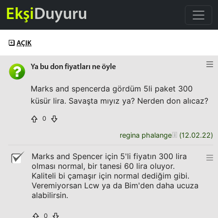
Ekşi
Duyuru
AÇIK
Ya bu don fiyatları ne öyle
Marks and spencerda gördüm 5li paket 300
küsür lira. Savaşta mıyız ya? Nerden don alıcaz?
0
regina phalange
(
12.02.22
)
Marks and Spencer için 5'li fiyatın 300 lira
olması normal, bir tanesi 60 lira oluyor.
Kaliteli bi çamaşır için normal dediğim gibi.
Veremiyorsan Lcw ya da Bim'den daha ucuza
alabilirsin.
0