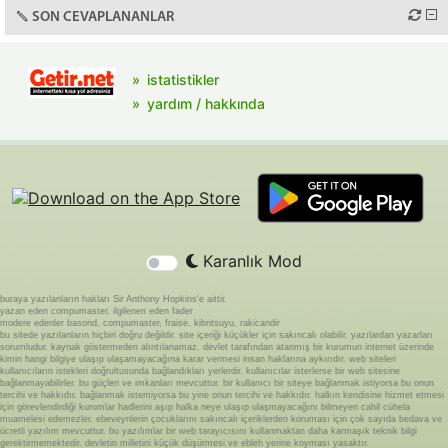
SON CEVAPLANANLAR
istatistikler
yardım / hakkında
Karanlık Mod
buraya yazılanların hakları Sir Anthony Hopkins'e aittir.
yazan eden compumaster, ilgilenen eden fader
modere edenler basond, compumaster, fraise, kibritsuyu, rakicandir
bu sitede yazılanların hiçbiri doğru değildir. site içeriği küçükler için sakıncalı olabilir. yazılardan yazarları
sorumludur. kaynak göstermeden alıntılanamaz. devlet tarafından atanmış bir kurumun internet üzerinde
kimin hangi bilgiye ulaşıp ulaşamayacağına karar vermesi insan haklarına aykırıdır. web siteleri
kullanıcıların istekleri doğrultusunda bağlandıkları yerlerdir. kullanıcılar isterlerse bir web sitesine
bağlanmayabilirler. bu güçleri ve imkanları mevcuttur. bir kullanıcı bir siteye bağlanmak istiyorsa bu onun
tercihi ve hakkıdır. bağlanmak istemiyorsa bu yine onun tercihi ve hakkıdır. halkın kendisine hizmet etmesi
için görevlendirdiği kurumlar hadlerini aşıp halka neye ulaşıp ulaşmayacağını bilmeyen cahil cühela
muamelesi edemezler. ebeveynlerin çocuklarını sakıncalı içeriklerden koruması için çok sayıda bedava ve
ücretli yazılım mevcuttur. bu yazılımlar bir web tarayıcısını kullanmaktan daha karmaşık teknik bilgi
gerektirmemektedir. devletin milletini küçük düşürmesi ve ebleh yerine koyması yasaktır.