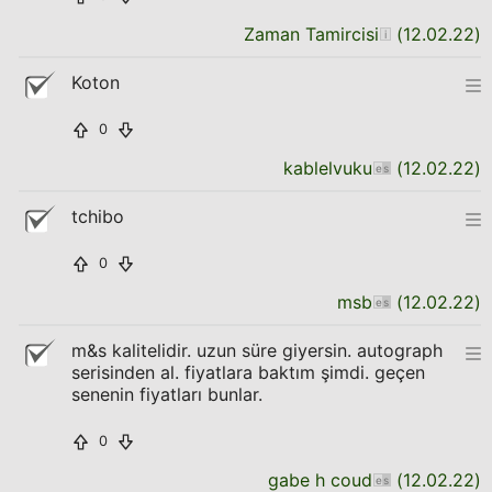
Zaman Tamircisi
(
12.02.22
)
Koton
0
kablelvuku
(
12.02.22
)
tchibo
0
msb
(
12.02.22
)
m&s kalitelidir. uzun süre giyersin. autograph
serisinden al. fiyatlara baktım şimdi. geçen
senenin fiyatları bunlar.
0
gabe h coud
(
12.02.22
)