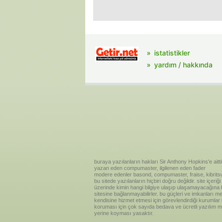
istatistikler
yardım / hakkında
buraya yazılanların hakları Sir Anthony Hopkins'e aitti
yazan eden compumaster, ilgilenen eden fader
modere edenler basond, compumaster, fraise, kibritsu
bu sitede yazılanların hiçbiri doğru değildir. site içe
üzerinde kimin hangi bilgiye ulaşıp ulaşamayacağına kar
sitesine bağlanmayabilirler. bu güçleri ve imkanları me
kendisine hizmet etmesi için görevlendirdiği kurumlar
koruması için çok sayıda bedava ve ücretli yazılım me
yerine koyması yasaktır.