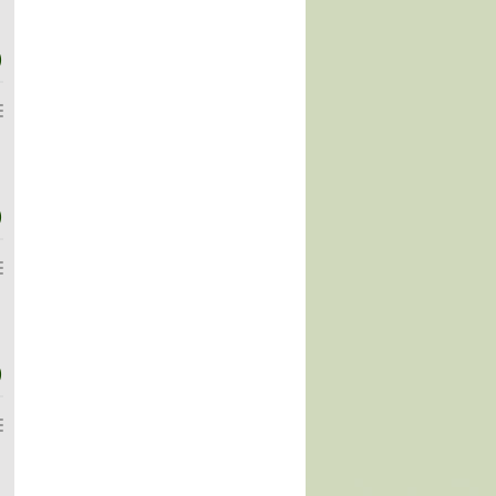
)
)
)