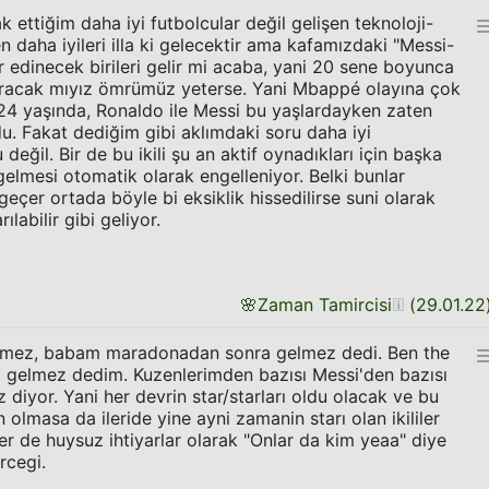
k ettiğim daha iyi futbolcular değil gelişen teknoloji-
en daha iyileri illa ki gelecektir ama kafamızdaki "Messi-
er edinecek birileri gelir mi acaba, yani 20 sene boyunca
soracak mıyız ömrümüz yeterse. Yani Mbappé olayına çok
4 yaşında, Ronaldo ile Messi bu yaşlardayken zaten
. Fakat dediğim gibi aklımdaki soru daha iyi
 değil. Bir de bu ikili şu an aktif oynadıkları için başka
gelmesi otomatik olarak engelleniyor. Belki bunlar
geçer ortada böyle bi eksiklik hissedilirse suni olarak
ılabilir gibi geliyor.
🌸
Zaman Tamircisi
(
29.01.22
mez, babam maradonadan sonra gelmez dedi. Ben the
a gelmez dedim. Kuzenlerimden bazısı Messi'den bazısı
diyor. Yani her devrin star/starları oldu olacak ve bu
olmasa da ileride yine ayni zamanin starı olan ikililer
er de huysuz ihtiyarlar olarak "Onlar da kim yeaa" diye
rcegi.