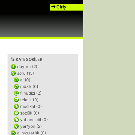
Giriş
KATEGORILER
duyuru (2)
soru (15)
ai (0)
müzik (0)
film/dizi (2)
teknik (0)
medikal (0)
sözlük (0)
yabancı dil (0)
yer/yön (2)
alınık/satılık (0)