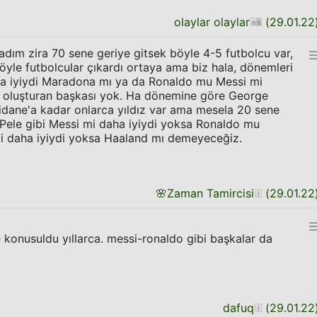
olaylar olaylar
(
29.01.22
dım zira 70 sene geriye gitsek böyle 4-5 futbolcu var,
böyle futbolcular çıkardı ortaya ama biz hala, dönemleri
aha iyiydi Maradona mı ya da Ronaldo mu Messi mi
le oluşturan başkası yok. Ha dönemine göre George
idane'a kadar onlarca yıldız var ama mesela 20 sene
Pele gibi Messi mi daha iyiydi yoksa Ronaldo mu
 daha iyiydi yoksa Haaland mı demeyeceğiz.
🌸
Zaman Tamircisi
(
29.01.22
konusuldu yıllarca. messi-ronaldo gibi başkalar da
dafuq
(
29.01.22