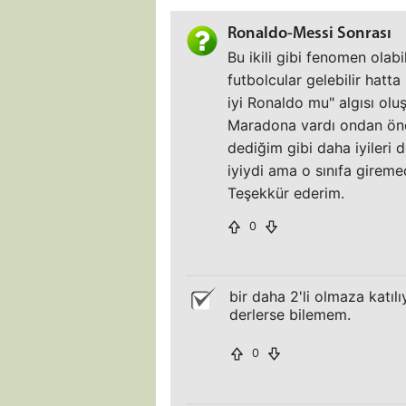
Ronaldo-Messi Sonrası
Bu ikili gibi fenomen olab
futbolcular gelebilir hatta
iyi Ronaldo mu" algısı olu
Maradona vardı ondan önce
dediğim gibi daha iyileri 
iyiydi ama o sınıfa giremed
Teşekkür ederim.
0
bir daha 2'li olmaza katı
derlerse bilemem.
0