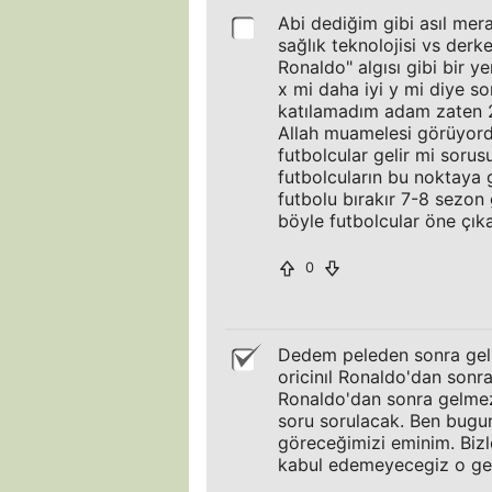
Abi dediğim gibi asıl mera
sağlık teknolojisi vs derk
Ronaldo" algısı gibi bir y
x mi daha iyi y mi diye 
katılamadım adam zaten 2
Allah muamelesi görüyordu
futbolcular gelir mi sorusu
futbolcuların bu noktaya 
futbolu bırakır 7-8 sezon 
böyle futbolcular öne çıkar
0
Dedem peleden sonra gel
oricinıl Ronaldo'dan sonr
Ronaldo'dan sonra gelmez 
soru sorulacak. Ben bugun 
göreceğimizi eminim. Bizl
kabul edemeyecegiz o ge