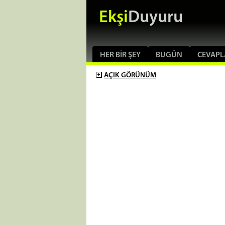
Ekşi
Duyuru
HER BIR ŞEY
BUGÜN
CEVAPL
AÇIK
GÖRÜNÜM