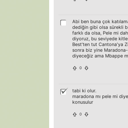
Abi ben buna çok katılama
dediğin gibi olsa sürekli 
farklı da olsa, Pele mi d
diyoruz, bu seviyede kit
Best'ten tut Cantona'ya Z
sonra biz yine Maradona-
diyeceğiz ama Mbappe mi
0
tabi ki olur.
maradona mı pele mi diye 
konusulur
0