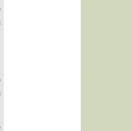
)
)
)