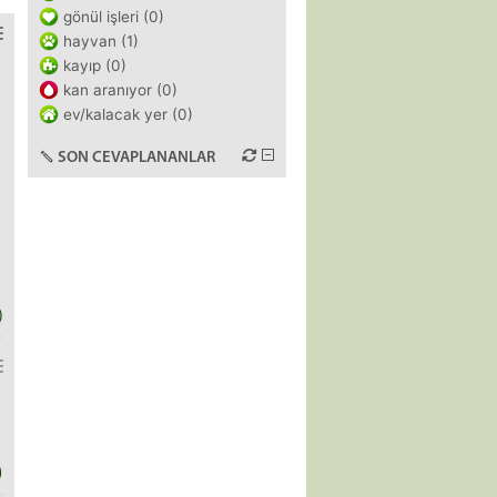
gönül işleri (0)
hayvan (1)
kayıp (0)
kan aranıyor (0)
ev/kalacak yer (0)
SON CEVAPLANANLAR
)
)