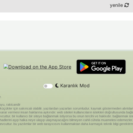
yenile
Karanlık Mod
r.
yu, rakicandir
riği küçükler için sakıncalı olabilir. yazılardan yazarları sorumludur. kaynak göstermeden alınt
ar vermesi insan haklarına aykırıdır. web siteleri kullanıcıların istekleri doğrultusunda bağland
vcuttur. bir kullanıcı bir siteye bağlanmak istiyorsa bu onun tercihi ve hakkıdır. bağlanmak is
 hadlerini aşıp halka neye ulaşıp ulaşmayacağını bilmeyen cahil cühela muamelesi edemezler. 
vcuttur. bu yazılımlar bir web tarayıcısını kullanmaktan daha karmaşık teknik bilgi gerektirm