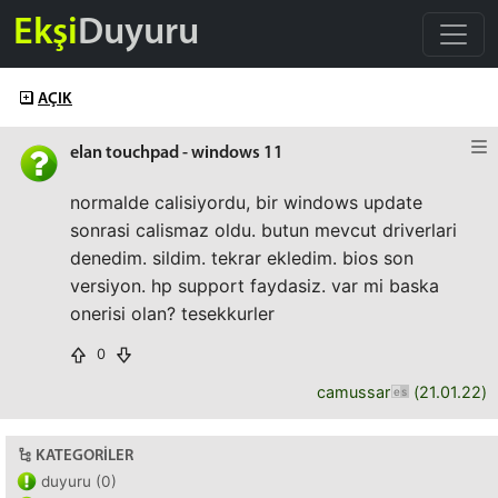
Ekşi
Duyuru
AÇIK
elan touchpad - windows 11
normalde calisiyordu, bir windows update
sonrasi calismaz oldu. butun mevcut driverlari
denedim. sildim. tekrar ekledim. bios son
versiyon. hp support faydasiz. var mi baska
onerisi olan? tesekkurler
0
camussar
(
21.01.22
)
KATEGORILER
duyuru (0)