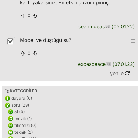
kartı yakarsınız. En etkili çözüm pirinç.
0
ceann deas
(
05.01.22
)
Model ve düştüğü su?
0
excespeace
(
07.01.22
)
yenile
KATEGORILER
duyuru (0)
soru (29)
ai (0)
müzik (1)
film/dizi (0)
teknik (2)