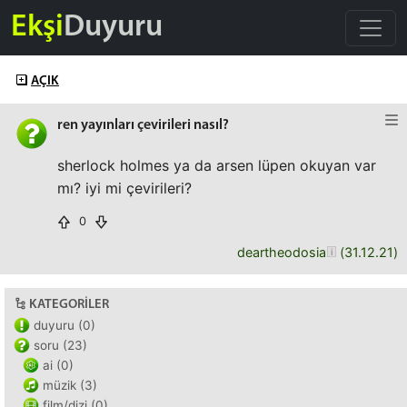
Ekşi
Duyuru
AÇIK
ren yayınları çevirileri nasıl?
sherlock holmes ya da arsen lüpen okuyan var
mı? iyi mi çevirileri?
0
deartheodosia
(
31.12.21
)
KATEGORILER
duyuru (0)
soru (23)
ai (0)
müzik (3)
film/dizi (0)