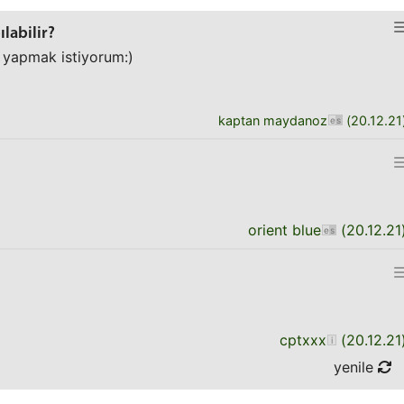
ılabilir?
y yapmak istiyorum:)
kaptan maydanoz
(
20.12.21
orient blue
(
20.12.21
cptxxx
(
20.12.21
yenile