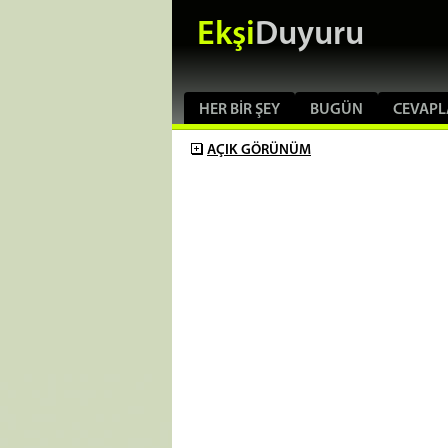
Ekşi
Duyuru
HER BIR ŞEY
BUGÜN
CEVAPL
AÇIK
GÖRÜNÜM