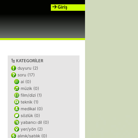
Giriş
KATEGORILER
duyuru (2)
soru (17)
ai (0)
müzik (0)
film/dizi (1)
teknik (1)
medikal (0)
sözlük (0)
yabancı dil (0)
yer/yön (2)
alınık/satılık (0)