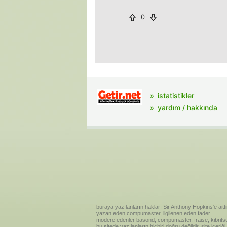
0
istatistikler
yardım / hakkında
buraya yazılanların hakları Sir Anthony Hopkins'e aitti
yazan eden compumaster, ilgilenen eden fader
modere edenler basond, compumaster, fraise, kibritsu
bu sitede yazılanların hiçbiri doğru değildir. site içe