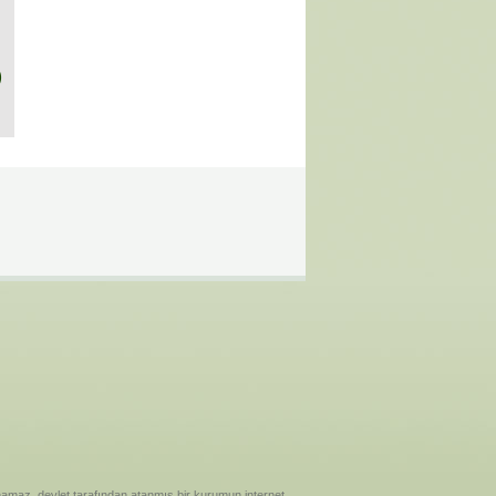
)
ılanamaz. devlet tarafından atanmış bir kurumun internet