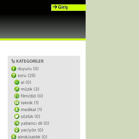
Giriş
KATEGORILER
duyuru (0)
soru (25)
ai (0)
müzik (3)
film/dizi (0)
teknik (1)
medikal (1)
sözlük (0)
yabancı dil (0)
yer/yön (0)
alınık/satılık (0)