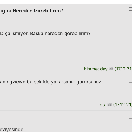
fiğini Nereden Görebilirim?
 çalışmıyor. Başka nereden görebilirim?
himmet dayi
(
17.12.21
adingviewe bu şekilde yazarsanız görürsünüz
sta
(
17.12.21
seviyesinde.