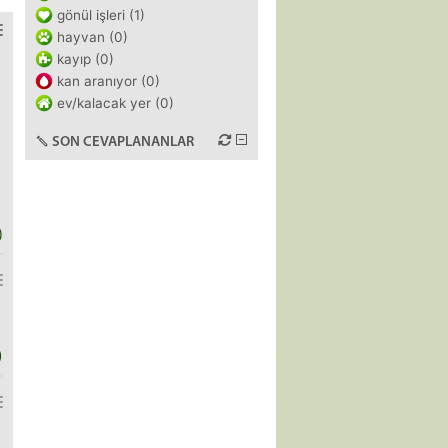
gönül işleri (1)
hayvan (0)
kayıp (0)
kan aranıyor (0)
ev/kalacak yer (0)
SON CEVAPLANANLAR
)
)