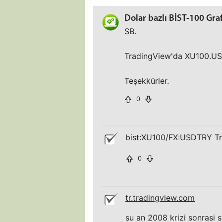
Dolar bazlı BİST-100 Gra
SB.
TradingView'da XU100.USD
Teşekkürler.
0
bist:XU100/FX:USDTRY Tr
0
tr.tradingview.com
su an 2008 krizi sonrasi 