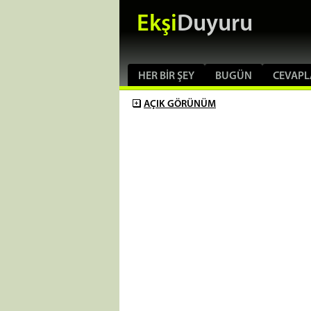
Ekşi
Duyuru
HER BIR ŞEY
BUGÜN
CEVAPL
AÇIK
GÖRÜNÜM