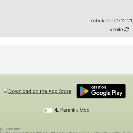
robokot
(
17.12.21
yenile
Karanlık Mod
r.
yu, rakicandir
riği küçükler için sakıncalı olabilir. yazılardan yazarları sorumludur. kaynak göstermeden alınt