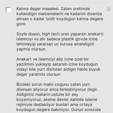
Katma deger meselesi. Zaten uretimde
kullandigin malzemelerin ne kadarini disarida
alirsan o kadar iyidir koydugun katma degere
gore.
Soyle dusun, high tech urun yaparsin anakarti
islemciyi vs alir sadece plastik govde icine
lehimleyip satarsan uc kurusa ameleligini
yapmis olursun.
Anakart ve islemciyi alip icine ozel bir
yazilimini yukleyip satarsin icine koydugun
vidayi bile yurt disindan aldigin halde buyuk
deger yaratmis olursun
Bizdeki sorun malin cogunu zaten yurt
disinsan aliyoruz anca birlestiriyoruz degil.
Aldigimiz mallarin ustune bir sey
koyamiyoruz, aksine devlet dahilde isleme
rejimiyle destekliyor bunlari ama ortaya
koydugun degere bakmiyor. Gunun sonunda