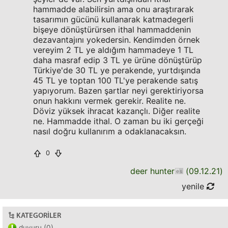
hammadde alabilirsin ama onu araştırarak
tasarımın gücünü kullanarak katmadegerli
bişeye dönüştürürsen ithal hammaddenin
dezavantajını yokedersin. Kendimden örnek
vereyim 2 TL ye aldığım hammadeye 1 TL
daha masraf edip 3 TL ye ürüne dönüştürüp
Türkiye'de 30 TL ye perakende, yurtdışında
45 TL ye toptan 100 TL'ye perakende satış
yapıyorum. Bazen şartlar neyi gerektiriyorsa
onun hakkını vermek gerekir. Realite ne.
Döviz yüksek ihracat kazançlı. Diğer realite
ne. Hammadde ithal. O zaman bu iki gerçeği
nasıl doğru kullanırım a odaklanacaksın.
0
deer hunter
(
09.12.21
)
yenile
KATEGORILER
duyuru (0)