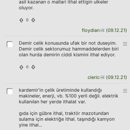
asil kazanan o mallari ithal ettigin ulkeler
oluyor.
0
floydian
(
09.12.21
)
Demir celik konusunda ufak bir not duseyim.
Demir celik sektorumuz hammaddelerden biri
olan hurda demirin ciddi kismini ithal ediyor.
0
cleric
(
09.12.21
)
kardemir'in çelik üretiminde kullandığı
makineler, enerji, vb. %100 yerli değil. elektrik
kullanılan her yerde ithalat var.
gıda için gübre ithal, traktör mazotundan
sulama için elektriğe ithal. taşındığı kamyon
yine ithal...