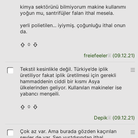
kimya sektörünü bilmiyorum makine kullanımı
yoğun mu, santrifüjler falan ithal mesela.
yerli polietilen... iyiymiş. çoğunluğu ithal onun
da.
0
freiefeeler
(
09.12.21
)
Tekstil kesinlikle değil. Türkiye’de iplik
üretiliyor fakat iplik üretilmesi için gerekli
hammaddenin ciddi bir kısmı Asya
ülkelerinden geliyor. Kullanılan makineler ise
yabancı menşeili.
0
Depik
(
09.12.21
)
Çok az var. Ama burada gözden kaçırılan
şeyler de var. Sen yurtdışından ithal