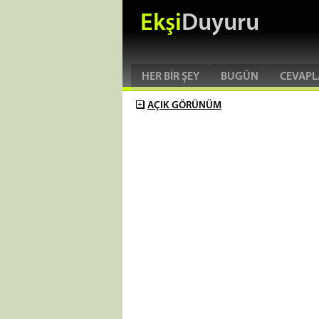
Ekşi
Duyuru
HER BIR ŞEY
BUGÜN
CEVAPL
AÇIK
GÖRÜNÜM