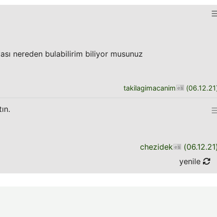
ası nereden bulabilirim biliyor musunuz
takilagimacanim
(
06.12.21
tın.
chezidek
(
06.12.21
yenile