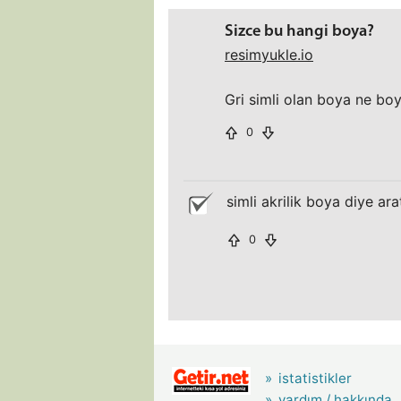
Sizce bu hangi boya?
resimyukle.io
Gri simli olan boya ne boy
0
simli akrilik boya diye ara
0
istatistikler
yardım / hakkında