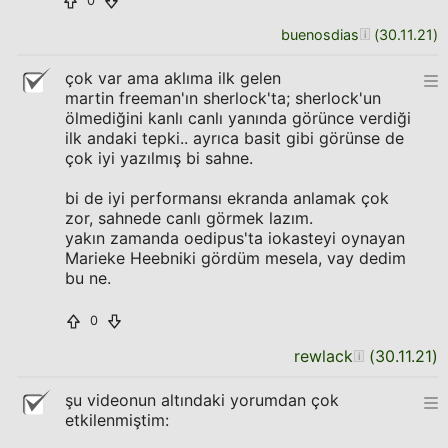
0
buenosdias
(
30.11.21
)
çok var ama aklıma ilk gelen
martin freeman'ın sherlock'ta; sherlock'un
ölmediğini kanlı canlı yanında görünce verdiği
ilk andaki tepki.. ayrıca basit gibi görünse de
çok iyi yazılmış bi sahne.
bi de iyi performansı ekranda anlamak çok
zor, sahnede canlı görmek lazım.
yakın zamanda oedipus'ta iokasteyi oynayan
Marieke Heebniki gördüm mesela, vay dedim
bu ne.
0
rewlack
(
30.11.21
)
şu videonun altındaki yorumdan çok
etkilenmiştim: