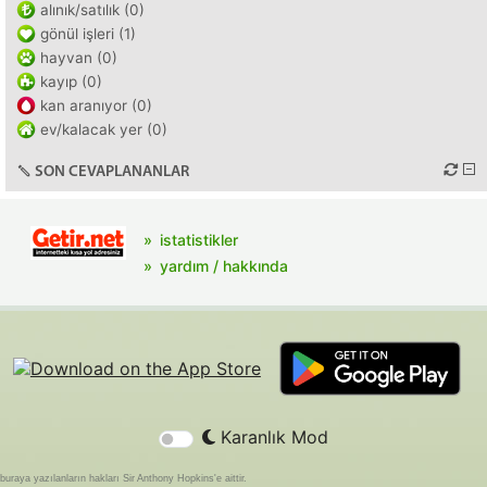
alınık/satılık (0)
gönül işleri (1)
hayvan (0)
kayıp (0)
kan aranıyor (0)
ev/kalacak yer (0)
SON CEVAPLANANLAR
istatistikler
yardım / hakkında
Karanlık Mod
buraya yazılanların hakları Sir Anthony Hopkins'e aittir.