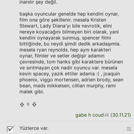
inanılır şey değil.
başka oyuncular genelde hep kendini oynar,
film ona göre şekillenir. mesela Kristen
Stewart, Lady Diana'yı bile nevrotik, elini
nereye koyacağını bilmeyen biri olarak, yani
kendini oynayarak sunmuş. spencer filmi
bittiğinde, bu neydi şimdi dedik arkadaşımla.
mesela ryan reynolds. hep aynı karakteri
oynar, filmler ve setler değişir adamın
çevresinde, tom hanks gibi karaktere bürünen
ve sırıtmayan çok nadir oyuncu var. mesela
kevin spacey, yazık ettiler adama :( , joaquin
phoenix, viggo mortensen, adrien brody, sean
bean, mads mikkelsen, cillian murphy, rami
malek gibi.
0
gabe h coud
(
30.11.21
)
Yüzlerce var.