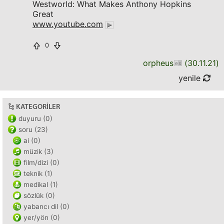
Westworld: What Makes Anthony Hopkins
Great
www.youtube.com
0
orpheus
(
30.11.21
)
yenile
KATEGORILER
duyuru (0)
soru (23)
ai (0)
müzik (3)
film/dizi (0)
teknik (1)
medikal (1)
sözlük (0)
yabancı dil (0)
yer/yön (0)