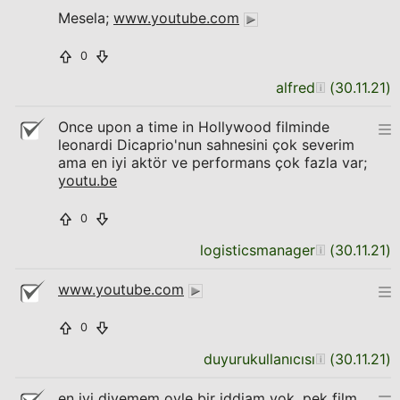
Mesela;
www.youtube.com
0
alfred
(
30.11.21
)
Once upon a time in Hollywood filminde
leonardi Dicaprio'nun sahnesini çok severim
ama en iyi aktör ve performans çok fazla var;
youtu.be
0
logisticsmanager
(
30.11.21
)
www.youtube.com
0
duyurukullanıcısı
(
30.11.21
)
en iyi diyemem oyle bir iddiam yok, pek film