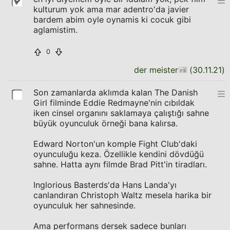
kulturum yok ama mar adentro'da javier
bardem abim oyle oynamis ki cocuk gibi
aglamistim.
0
der meister
(
30.11.21
)
Son zamanlarda aklımda kalan The Danish
Girl filminde Eddie Redmayne'nin cıbıldak
iken cinsel organını saklamaya çalıştığı sahne
büyük oyunculuk örneği bana kalırsa.
Edward Norton'un komple Fight Club'daki
oyunculuğu keza. Özellikle kendini dövdüğü
sahne. Hatta aynı filmde Brad Pitt'in tiradları.
Inglorious Basterds'da Hans Landa'yı
canlandıran Christoph Waltz mesela harika bir
oyunculuk her sahnesinde.
Ama performans dersek sadece bunları