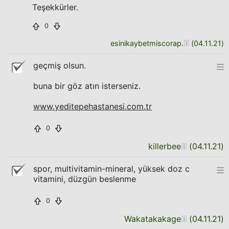
Teşekkürler.
0
esinikaybetmiscorap.
(
04.11.21
)
geçmiş olsun.
buna bir göz atın isterseniz.
www.yeditepehastanesi.com.tr
0
killerbee
(
04.11.21
)
spor, multivitamin-mineral, yüksek doz c
vitamini, düzgün beslenme
0
Wakatakakage
(
04.11.21
)