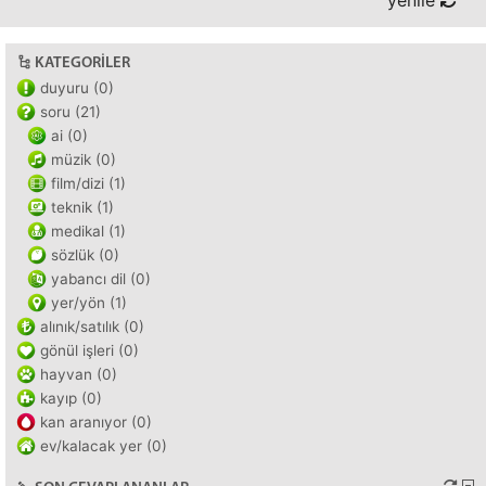
yenile
KATEGORILER
duyuru (0)
soru (21)
ai (0)
müzik (0)
film/dizi (1)
teknik (1)
medikal (1)
sözlük (0)
yabancı dil (0)
yer/yön (1)
alınık/satılık (0)
gönül işleri (0)
hayvan (0)
kayıp (0)
kan aranıyor (0)
ev/kalacak yer (0)