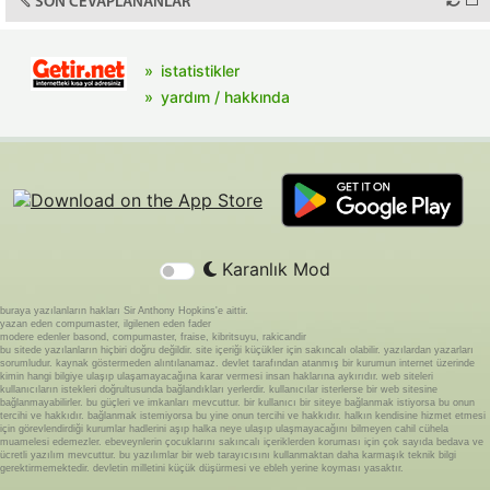
SON CEVAPLANANLAR
istatistikler
yardım / hakkında
Karanlık Mod
buraya yazılanların hakları Sir Anthony Hopkins'e aittir.
yazan eden compumaster, ilgilenen eden fader
modere edenler basond, compumaster, fraise, kibritsuyu, rakicandir
bu sitede yazılanların hiçbiri doğru değildir. site içeriği küçükler için sakıncalı olabilir. yazılardan yazarları
sorumludur. kaynak göstermeden alıntılanamaz. devlet tarafından atanmış bir kurumun internet üzerinde
kimin hangi bilgiye ulaşıp ulaşamayacağına karar vermesi insan haklarına aykırıdır. web siteleri
kullanıcıların istekleri doğrultusunda bağlandıkları yerlerdir. kullanıcılar isterlerse bir web sitesine
bağlanmayabilirler. bu güçleri ve imkanları mevcuttur. bir kullanıcı bir siteye bağlanmak istiyorsa bu onun
tercihi ve hakkıdır. bağlanmak istemiyorsa bu yine onun tercihi ve hakkıdır. halkın kendisine hizmet etmesi
için görevlendirdiği kurumlar hadlerini aşıp halka neye ulaşıp ulaşmayacağını bilmeyen cahil cühela
muamelesi edemezler. ebeveynlerin çocuklarını sakıncalı içeriklerden koruması için çok sayıda bedava ve
ücretli yazılım mevcuttur. bu yazılımlar bir web tarayıcısını kullanmaktan daha karmaşık teknik bilgi
gerektirmemektedir. devletin milletini küçük düşürmesi ve ebleh yerine koyması yasaktır.