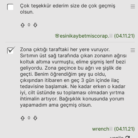
Çok teşekkür ederim size de çok geçmiş
olsun.
0
🌸
esinikaybetmiscorap.
(
04.11.21
)
Zona çıktığı taraftaki her yere vuruyor.
Sırtımın üst sağ tarafında çıkan zonanın ağrısı
koltuk altıma vurmuştu, elime şişmiş lenf bezi
geliyordu. Zona geçince bu ağrı ve şişlik de
geçti. Benim öğrendiğim şey şu oldu,
çıkışından itibaren en geç 3 gün içinde ilaç
tedavisine başlamak. Ne kadar erken o kadar
iyi, cilt üstünde su toplaması olmadan yırtma
ihtimalin artıyor. Bağışıklık konusunda yorum
yapamadım ama geçmiş olsun.
0
wrench
(
04.11.21
)