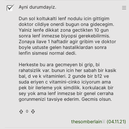
Ayni durumdayiz.
Dun sol koltukalti lenf nodulu icin gittigim
doktor cildiye onerdi bugun ona gidecegim.
Yalniz lenfe dikkat zona gectikten 10 gun
sonra lenf inmezse biyopsi gerekebilirmis.
Zonaya ilave 1 haftadir agir gribim ve doktor
boyle ustuste gelen hastaliklardan sonra
lenfin sismesi normal dedi.
Herkeste bu ara gecmeyen bi grip, bi
rahatsizlik var. bunun icin her sabah bir kasik
bal, d ve k vitaminleri. 2 gunde bir b12 ve
suda eriyen c vitamini-cinko iciyorum ama
pek bir ilerleme yok simdilik. korkulacak bir
sey yok ama lenf inmezse bir genel cerraha
gorunmenizi tavsiye ederim. Gecmis olsun.
0
thesomberlain
(
04.11.21
)